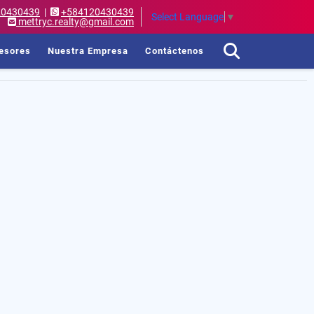
20430439
|
+584120430439
Select Language
▼
mettryc.realty@gmail.com
esores
Nuestra Empresa
Contáctenos