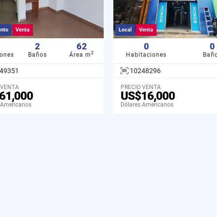
nto
Venta
Local
Venta
2
62
0
0
2
iones
Baños
Área m
Habitaciones
Bañ
49351
10248296
 VENTA
PRECIO VENTA
61,000
US$16,000
 Americanos
Dólares Americanos