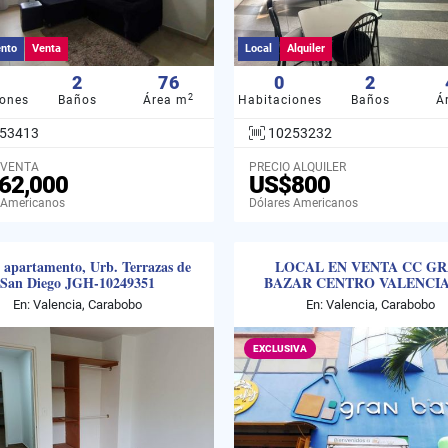
nto
Venta
Local
Alquiler
2
76
0
2
2
iones
Baños
Área m
Habitaciones
Baños
Á
53413
10253232
 VENTA
PRECIO ALQUILER
62,000
US$800
 Americanos
Dólares Americanos
 apartamento, Urb. Terrazas de
LOCAL EN VENTA CC G
San Diego JGH-10249351
BAZAR CENTRO VALENCIA
10248296
En: Valencia, Carabobo
En: Valencia, Carabobo
EXCLUSIVA