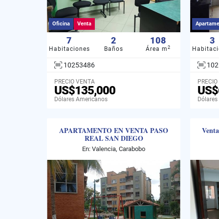
Oficina
Venta
Apartame
7
2
108
3
2
Habitaciones
Baños
Área m
Habitac
10253486
102
PRECIO VENTA
PRECIO
US$135,000
US$
Dólares Americanos
Dólares
APARTAMENTO EN VENTA PASO
Venta
REAL SAN DIEGO
En: Valencia, Carabobo