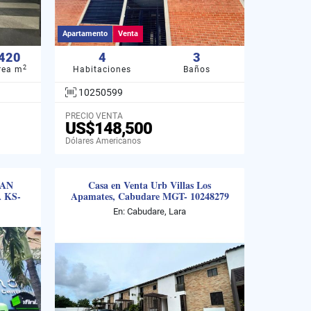
Apartamento
Venta
420
4
3
2
rea m
Habitaciones
Baños
10250599
PRECIO VENTA
US$148,500
Dólares Americanos
RAN
Casa en Venta Urb Villas Los
 KS-
Apamates, Cabudare MGT- 10248279
En: Cabudare, Lara