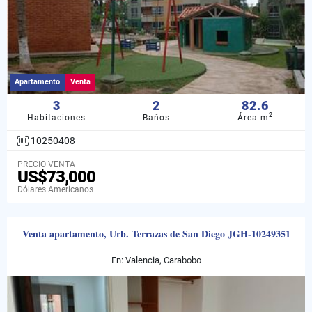
Apartamento
Venta
3
2
82.6
2
Habitaciones
Baños
Área m
10250408
PRECIO VENTA
US$73,000
Dólares Americanos
Venta apartamento, Urb. Terrazas de San Diego JGH-10249351
En: Valencia, Carabobo