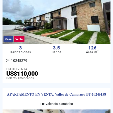
Casa
Venta
3
3.5
126
2
Habitaciones
Baños
Área m
10248279
PRECIO VENTA
US$110,000
Dólares Americanos
APARTAMENTO EN VENTA. Valles de Camoruco BT-10246158
En: Valencia, Carabobo