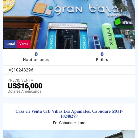
Local
Venta
0
0
Habitaciones
Baños
10248296
PRECIO VENTA
US$16,000
Dólares Americanos
Casa en Venta Urb Villas Los Apamates, Cabudare MGT-
10248279
En: Cabudare, Lara