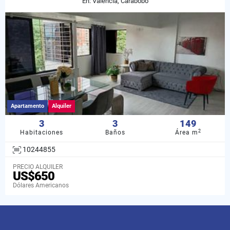
En: Valencia, Carabobo
Apartamento
Alquiler
3
3
149
2
Habitaciones
Baños
Área m
10244855
PRECIO ALQUILER
US$650
Dólares Americanos