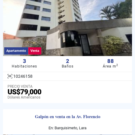
Apartamento
Venta
3
2
88
2
Habitaciones
Baños
Área m
10246158
PRECIO VENTA
US$79,000
Dólares Americanos
Galpón en venta en la Av. Florencio
En: Barquisimeto, Lara