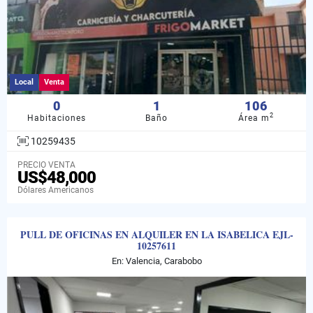
Local
Venta
0
1
106
2
Habitaciones
Baño
Área m
10259435
PRECIO VENTA
US$48,000
Dólares Americanos
PULL DE OFICINAS EN ALQUILER EN LA ISABELICA EJL-
10257611
En: Valencia, Carabobo