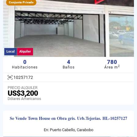
Conjunto Privado
Local
Alquiler
0
4
780
2
Habitaciones
Baños
Área m
10257172
PRECIO ALQUILER
US$3,200
Dólares Americanos
Se Vende Town House en Obra gris. Urb.Tejerias. HL-10257127
En: Puerto Cabello, Carabobo