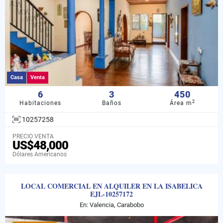
Casa
Venta
6
3
450
2
Habitaciones
Baños
Área m
10257258
PRECIO VENTA
US$48,000
Dólares Americanos
LOCAL COMERCIAL EN ALQUILER EN LA ISABELICA
EJL-10257172
En: Valencia, Carabobo