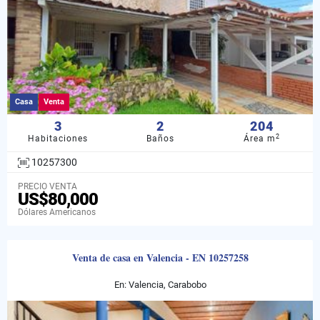
Casa
Venta
3
2
204
2
Habitaciones
Baños
Área m
10257300
PRECIO VENTA
US$80,000
Dólares Americanos
Venta de casa en Valencia - EN 10257258
En: Valencia, Carabobo