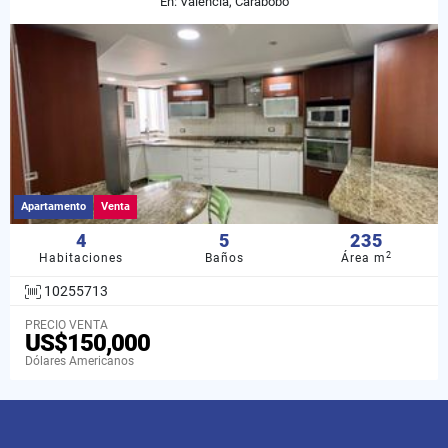
En: Valencia, Carabobo
Apartamento
Venta
4
5
235
2
Habitaciones
Baños
Área m
10255713
PRECIO VENTA
US$150,000
Dólares Americanos