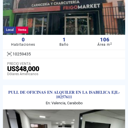
Local
Venta
0
1
106
2
Habitaciones
Baño
Área m
10259435
PRECIO VENTA
US$48,000
Dólares Americanos
PULL DE OFICINAS EN ALQUILER EN LA ISABELICA EJL-
10257611
En: Valencia, Carabobo