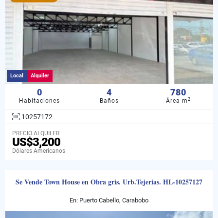
Local
Alquiler
0
4
780
2
Habitaciones
Baños
Área m
10257172
PRECIO ALQUILER
US$3,200
Dólares Americanos
Se Vende Town House en Obra gris. Urb.Tejerias. HL-10257127
En: Puerto Cabello, Carabobo