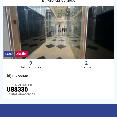
En: Valencia, Carabobo
Local
Alquiler
0
2
Habitaciones
Baños
10255448
PRECIO ALQUILER
US$330
Dólares Americanos