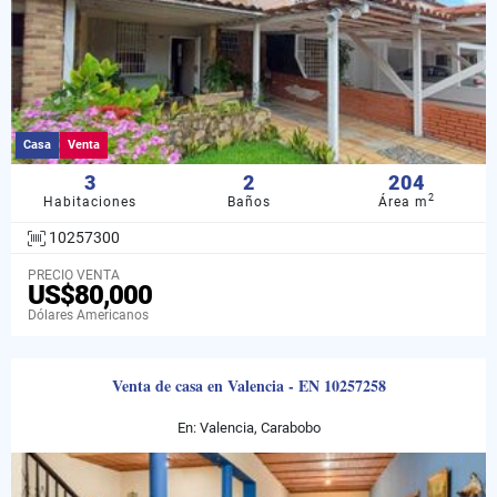
Casa
Venta
3
2
204
2
Habitaciones
Baños
Área m
10257300
PRECIO VENTA
US$80,000
Dólares Americanos
Venta de casa en Valencia - EN 10257258
En: Valencia, Carabobo