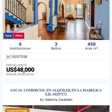
Casa
Venta
6
3
450
2
Habitaciones
Baños
Área m
10257258
PRECIO VENTA
US$48,000
Dólares Americanos
LOCAL COMERCIAL EN ALQUILER EN LA ISABELICA
EJL-10257172
En: Valencia, Carabobo
Conjunto Privado