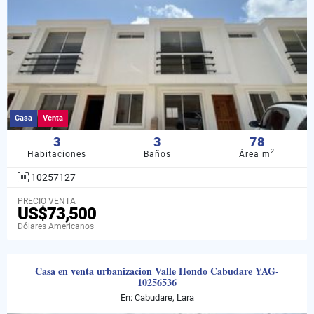
Casa
Venta
3
3
78
2
Habitaciones
Baños
Área m
10257127
PRECIO VENTA
US$73,500
Dólares Americanos
Casa en venta urbanizacion Valle Hondo Cabudare YAG-
10256536
En: Cabudare, Lara