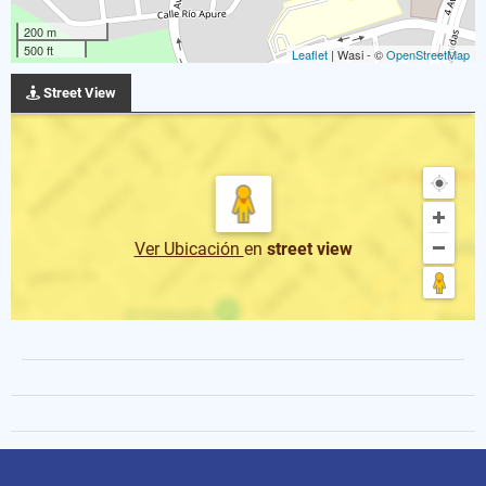
200 m
500 ft
Leaflet
| Wasi - ©
OpenStreetMap
Street View
Ver Ubicación
en
street view