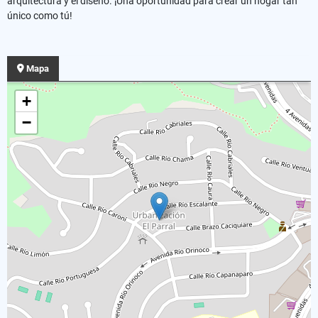
arquitectura y el diseño. ¡Una oportunidad para crear un hogar tan
único como tú!
Mapa
+
−