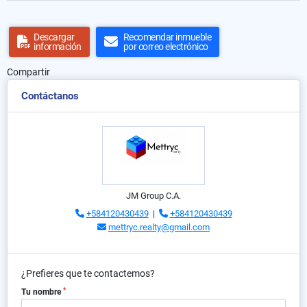
Descargar
Recomendar inmueble
información
por correo electrónico
Compartir
Contáctanos
JM Group C.A.
+584120430439
|
+584120430439
mettryc.realty@gmail.com
¿Prefieres que te contactemos?
*
Tu nombre