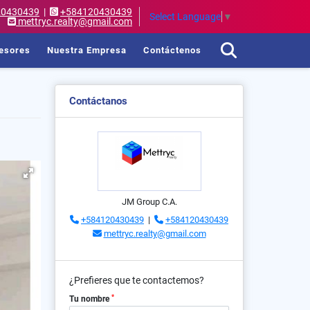
20430439
|
+584120430439
Select Language
▼
mettryc.realty@gmail.com
esores
Nuestra Empresa
Contáctenos
Contáctanos
JM Group C.A.
+584120430439
|
+584120430439
mettryc.realty@gmail.com
¿Prefieres que te contactemos?
*
Tu nombre