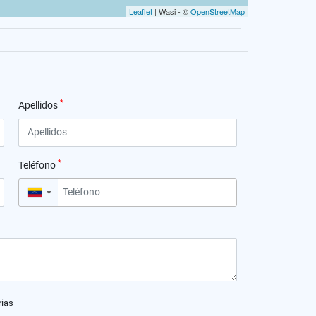
Leaflet
| Wasi - ©
OpenStreetMap
*
Apellidos
*
Teléfono
▼
rias