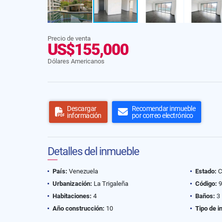
Precio de venta
US$155,000
Dólares Americanos
Descargar
Recomendar inmueble
información
por correo electrónico
Detalles del inmueble
País:
Venezuela
Estado:
C
Urbanización:
La Trigaleña
Código:
9
Habitaciones:
4
Baños:
3
Año construcción:
10
Tipo de i