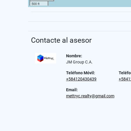
500 ft
Contacte al asesor
Nombre:
JM Group C.A.
Teléfono Móvil:
Teléfo
+584120430439
+5841
Email:
mettryc.realty@gmail.com