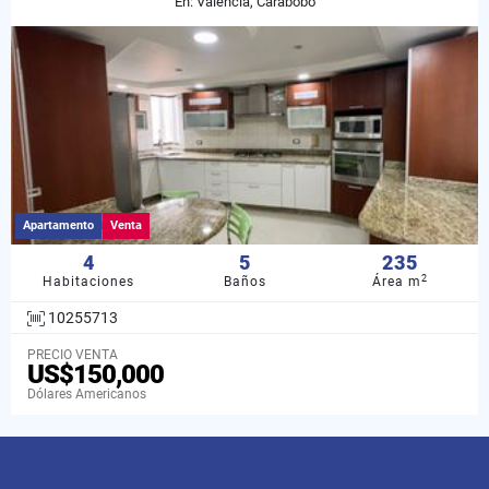
En: Valencia, Carabobo
Apartamento
Venta
4
5
235
2
Habitaciones
Baños
Área m
10255713
PRECIO VENTA
US$150,000
Dólares Americanos