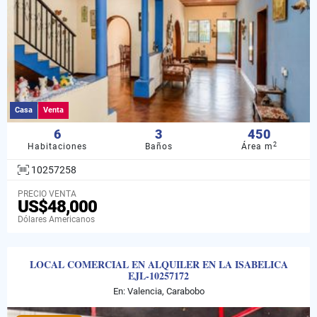
Casa
Venta
6
3
450
2
Habitaciones
Baños
Área m
10257258
PRECIO VENTA
US$48,000
Dólares Americanos
LOCAL COMERCIAL EN ALQUILER EN LA ISABELICA
EJL-10257172
En: Valencia, Carabobo