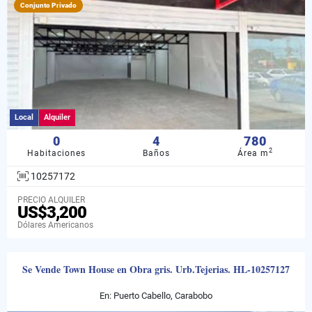
Conjunto Privado
Local
Alquiler
0
4
780
2
Habitaciones
Baños
Área m
10257172
PRECIO ALQUILER
US$3,200
Dólares Americanos
Se Vende Town House en Obra gris. Urb.Tejerias. HL-10257127
En: Puerto Cabello, Carabobo