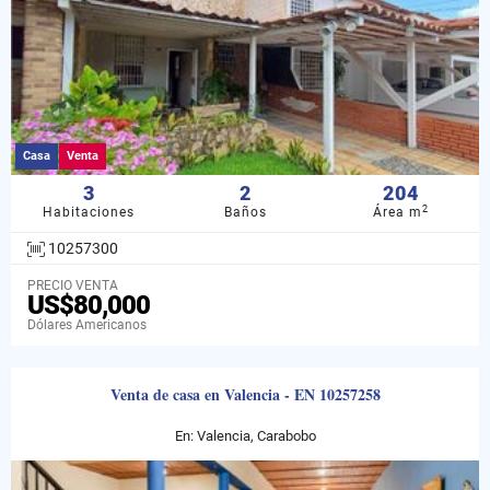
Casa
Venta
3
2
204
2
Habitaciones
Baños
Área m
10257300
PRECIO VENTA
US$80,000
Dólares Americanos
Venta de casa en Valencia - EN 10257258
En: Valencia, Carabobo