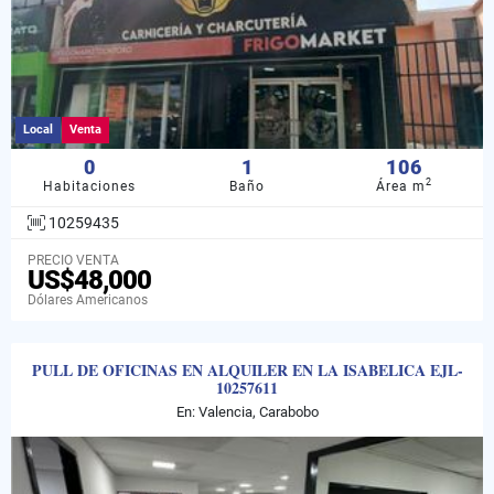
Local
Venta
0
1
106
2
Habitaciones
Baño
Área m
10259435
PRECIO VENTA
US$48,000
Dólares Americanos
PULL DE OFICINAS EN ALQUILER EN LA ISABELICA EJL-
10257611
En: Valencia, Carabobo