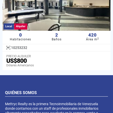
Local
Alquiler
0
2
420
2
Habitaciones
Baños
Área m
10253232
PRECIO ALQUILER
US$800
Dólares Americanos
QUIÉNES SOMOS
Mettryc Realty es la primera Tecnoinmobiliaria de Venezuela
donde contamos con un staff de profesionales inmobiliarios
altamente capacitados para ayudarte en la compra, venta o