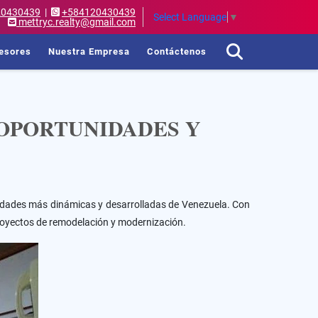
20430439
|
+584120430439
Select Language
▼
mettryc.realty@gmail.com
esores
Nuestra Empresa
Contáctenos
 OPORTUNIDADES Y
udades más dinámicas y desarrolladas de Venezuela. Con
proyectos de remodelación y modernización.