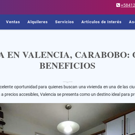
+5841
Ventas
Alquileres
Servicios
Artículos de Interés
As
A EN VALENCIA, CARABOBO:
BENEFICIOS
Casas en Venta en Valencia, Carabobo: Oportunidades y Beneficios
Introducción
celente oportunidad para quienes buscan una vivienda en una de las ci
a precios accesibles, Valencia se presenta como un destino ideal para 