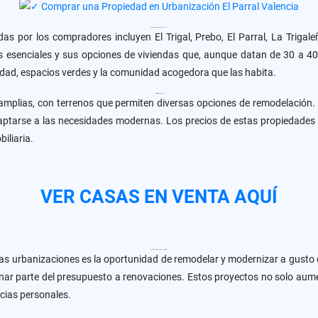
Urbanizaciones Populares en Valencia, Carabobo
as por los compradores incluyen El Trigal, Prebo, El Parral, La Triga
ios esenciales y sus opciones de viviendas que, aunque datan de 30 a 4
dad, espacios verdes y la comunidad acogedora que las habita.
Características de las Casas en Venta
amplias, con terrenos que permiten diversas opciones de remodelación
ptarse a las necesidades modernas. Los precios de estas propiedades so
iliaria.
VER CASAS EN VENTA AQUÍ
Oportunidades de Remodelación y Modernización
as urbanizaciones es la oportunidad de remodelar y modernizar a gusto
inar parte del presupuesto a renovaciones. Estos proyectos no solo aume
ncias personales.