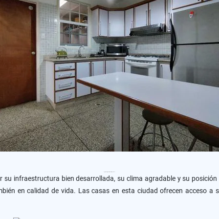
Por qué Comprar Casas en Valencia, Carabobo
r su infraestructura bien desarrollada, su clima agradable y su posición
mbién en calidad de vida. Las casas en esta ciudad ofrecen acceso a se