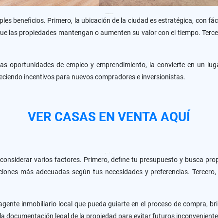
Beneficios de Invertir en Inmuebles en Valencia
ples beneficios. Primero, la ubicación de la ciudad es estratégica, con fá
e las propiedades mantengan o aumenten su valor con el tiempo. Tercero
s oportunidades de empleo y emprendimiento, la convierte en un lugar 
freciendo incentivos para nuevos compradores e inversionistas.
VER CASAS EN VENTA AQUÍ
Consejos para Encontrar la Casa Ideal en Valencia
 considerar varios factores. Primero, define tu presupuesto y busca pr
ciones más adecuadas según tus necesidades y preferencias. Tercero, 
gente inmobiliario local que pueda guiarte en el proceso de compra, br
a documentación legal de la propiedad para evitar futuros inconveniente