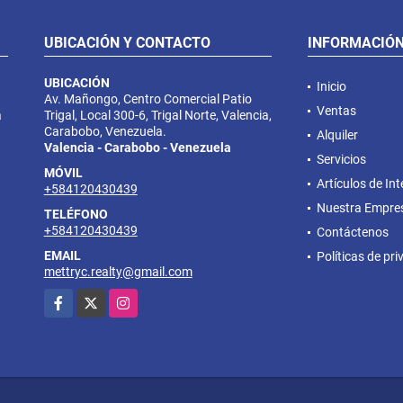
UBICACIÓN Y CONTACTO
INFORMACIÓ
UBICACIÓN
Inicio
Av. Mañongo, Centro Comercial Patio
Ventas
a
Trigal, Local 300-6, Trigal Norte, Valencia,
Carabobo, Venezuela.
Alquiler
Valencia - Carabobo - Venezuela
Servicios
MÓVIL
Artículos de Int
+584120430439
Nuestra Empre
TELÉFONO
+584120430439
Contáctenos
EMAIL
Políticas de pr
mettryc.realty@gmail.com
Facebook
X
Instagram