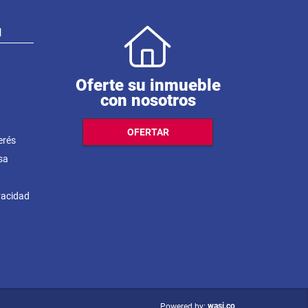
N
Oferte su inmueble
con nosotros
OFERTAR
erés
sa
ivacidad
wasi.co
Powered by: