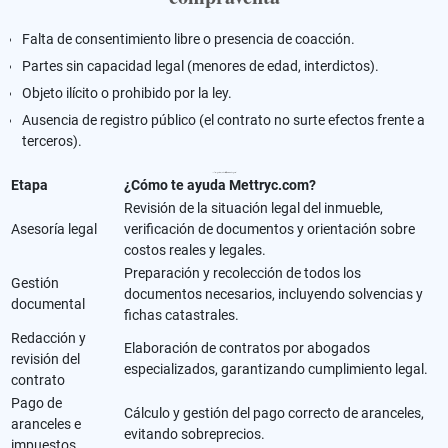
Falta de consentimiento libre o presencia de coacción.
Partes sin capacidad legal (menores de edad, interdictos).
Objeto ilícito o prohibido por la ley.
Ausencia de registro público (el contrato no surte efectos frente a
terceros).
¿Cómo puede ayudarte Mettryc.com en cada proceso?
Etapa
¿Cómo te ayuda Mettryc.com?
Revisión de la situación legal del inmueble,
Asesoría legal
verificación de documentos y orientación sobre
costos reales y legales.
Preparación y recolección de todos los
Gestión
documentos necesarios, incluyendo solvencias y
documental
fichas catastrales.
Redacción y
Elaboración de contratos por abogados
revisión del
especializados, garantizando cumplimiento legal.
contrato
Pago de
Cálculo y gestión del pago correcto de aranceles,
aranceles e
evitando sobreprecios.
impuestos