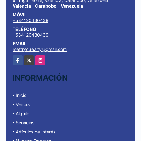
6, Trigal Norte, Valencia, Carabobo, Venezuela.
Valencia - Carabobo - Venezuela
MÓVIL
+584120430439
TELÉFONO
+584120430439
EMAIL
mettryc.realty@gmail.com
Facebook
X
Instagram
INFORMACIÓN
Inicio
Ventas
Alquiler
Servicios
Artículos de Interés
Nuestra Empresa