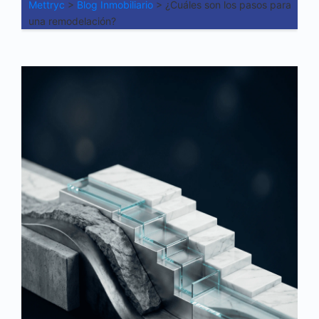
Mettryc
>
Blog Inmobiliario
>
¿Cuáles son los pasos para
una remodelación?