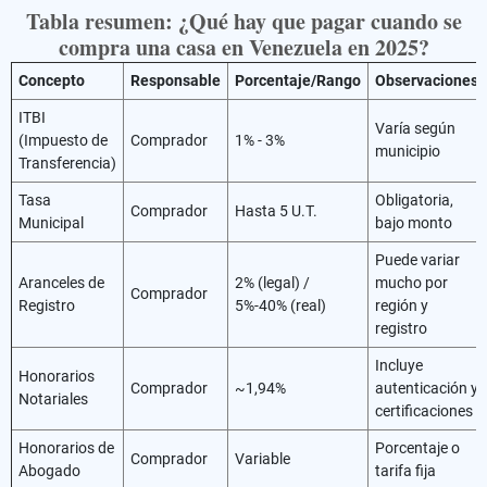
Tabla resumen: ¿Qué hay que pagar cuando se
compra una casa en Venezuela en 2025?
Concepto
Responsable
Porcentaje/Rango
Observaciones
ITBI
Varía según
(Impuesto de
Comprador
1% - 3%
municipio
Transferencia)
Tasa
Obligatoria,
Comprador
Hasta 5 U.T.
Municipal
bajo monto
Puede variar
Aranceles de
2% (legal) /
mucho por
Comprador
Registro
5%-40% (real)
región y
registro
Incluye
Honorarios
Comprador
~1,94%
autenticación y
Notariales
certificaciones
Honorarios de
Porcentaje o
Comprador
Variable
Abogado
tarifa fija