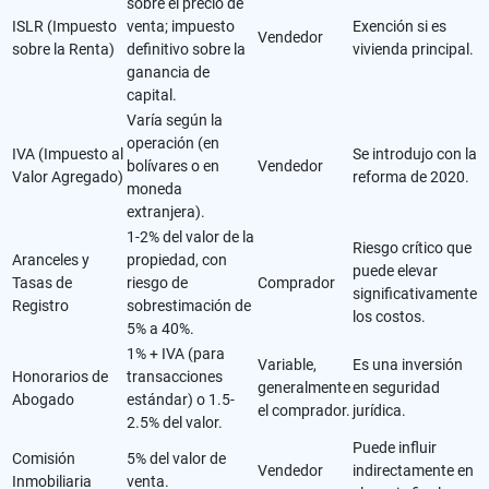
sobre el precio de
ISLR (Impuesto
venta; impuesto
Exención si es
Vendedor
sobre la Renta)
definitivo sobre la
vivienda principal.
ganancia de
capital.
Varía según la
operación (en
IVA (Impuesto al
Se introdujo con la
bolívares o en
Vendedor
Valor Agregado)
reforma de 2020.
moneda
extranjera).
1-2% del valor de la
Riesgo crítico que
Aranceles y
propiedad, con
puede elevar
Tasas de
riesgo de
Comprador
significativamente
Registro
sobrestimación de
los costos.
5% a 40%.
1% + IVA (para
Variable,
Es una inversión
Honorarios de
transacciones
generalmente
en seguridad
Abogado
estándar) o 1.5-
el comprador.
jurídica.
2.5% del valor.
Puede influir
Comisión
5% del valor de
Vendedor
indirectamente en
Inmobiliaria
venta.