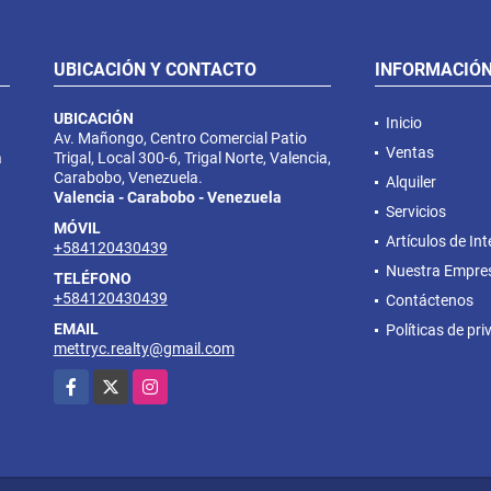
UBICACIÓN Y CONTACTO
INFORMACIÓ
UBICACIÓN
Inicio
Av. Mañongo, Centro Comercial Patio
Ventas
a
Trigal, Local 300-6, Trigal Norte, Valencia,
Carabobo, Venezuela.
Alquiler
Valencia - Carabobo - Venezuela
Servicios
MÓVIL
Artículos de Int
+584120430439
Nuestra Empre
TELÉFONO
+584120430439
Contáctenos
EMAIL
Políticas de pr
mettryc.realty@gmail.com
Facebook
X
Instagram