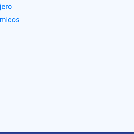
jero
ómicos