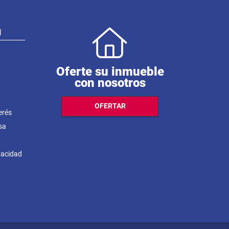
N
Oferte su inmueble
con nosotros
OFERTAR
erés
sa
ivacidad