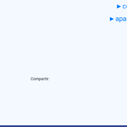
►co
►apar
Compartir: