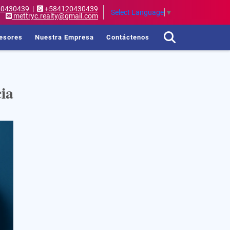
20430439
|
+584120430439
Select Language
▼
mettryc.realty@gmail.com
esores
Nuestra Empresa
Contáctenos
ia