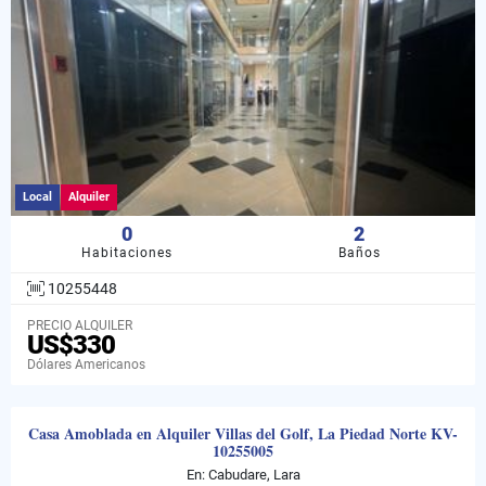
Local
Alquiler
0
2
Habitaciones
Baños
10255448
PRECIO ALQUILER
US$330
Dólares Americanos
Casa Amoblada en Alquiler Villas del Golf, La Piedad Norte KV-
10255005
En: Cabudare, Lara