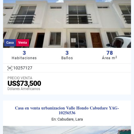
Casa
Venta
3
3
78
2
Habitaciones
Baños
Área m
10257127
PRECIO VENTA
US$73,500
Dólares Americanos
Casa en venta urbanizacion Valle Hondo Cabudare YAG-
10256536
En: Cabudare, Lara