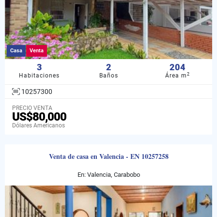
Casa
Venta
3
2
204
2
Habitaciones
Baños
Área m
10257300
PRECIO VENTA
US$80,000
Dólares Americanos
Venta de casa en Valencia - EN 10257258
En: Valencia, Carabobo