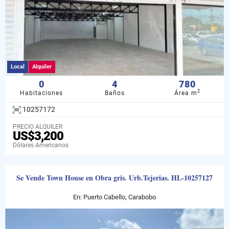
Local
Alquiler
0
4
780
2
Habitaciones
Baños
Área m
10257172
PRECIO ALQUILER
US$3,200
Dólares Americanos
Se Vende Town House en Obra gris. Urb.Tejerias. HL-10257127
En: Puerto Cabello, Carabobo