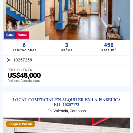
Casa
Venta
6
3
450
2
Habitaciones
Baños
Área m
10257258
PRECIO VENTA
US$48,000
Dólares Americanos
LOCAL COMERCIAL EN ALQUILER EN LA ISABELICA
EJL-10257172
En: Valencia, Carabobo
Conjunto Privado