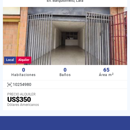
En: Barquisimeto, Lara
Local
Alquiler
0
0
65
2
Habitaciones
Baños
Área m
10254980
PRECIO ALQUILER
US$350
Dólares Americanos