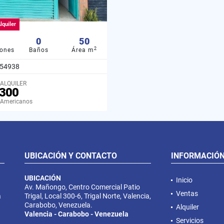
lquiler
0
50
2
iones
Baños
Área m
54938
 ALQUILER
300
 Americanos
UBICACIÓN Y CONTACTO
INFORMACIÓ
UBICACIÓN
Inicio
Av. Mañongo, Centro Comercial Patio
Ventas
a
Trigal, Local 300-6, Trigal Norte, Valencia,
Carabobo, Venezuela.
Alquiler
Valencia - Carabobo - Venezuela
Servicios