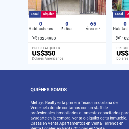
Local
Alquiler
Local
A
0
0
65
0
2
Habitaciones
Baños
Área m
Habitac
10254980
102
PRECIO ALQUILER
PRECIO
US$350
US$
Dólares Americanos
Dólares
QUIÉNES SOMOS
Mettryc Realty es la primera Tecnoinmobiliaria de
Venezuela donde contamos con un staff de
profesionales inmobiliarios altamente capacitados par
ayudarte en la compra, venta o alquiler de tu inmueble.
Casas en Venta Apartamentos en Venta Terrenos en
Venta Locales en Venta Oficinas en Venta