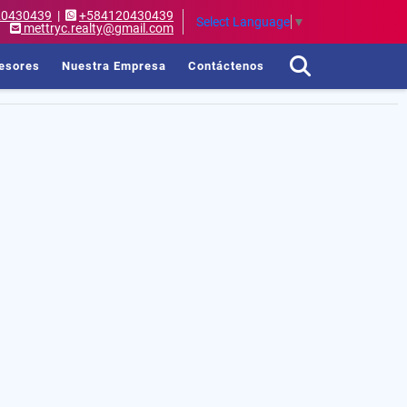
20430439
|
+584120430439
Select Language
▼
mettryc.realty@gmail.com
esores
Nuestra Empresa
Contáctenos