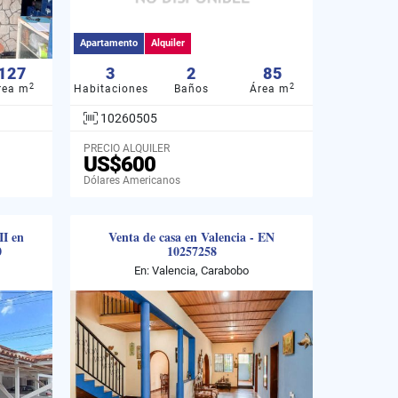
Apartamento
Alquiler
127
3
2
85
2
2
rea m
Habitaciones
Baños
Área m
10260505
PRECIO ALQUILER
US$600
Dólares Americanos
II en
Venta de casa en Valencia - EN
0
10257258
En: Valencia, Carabobo