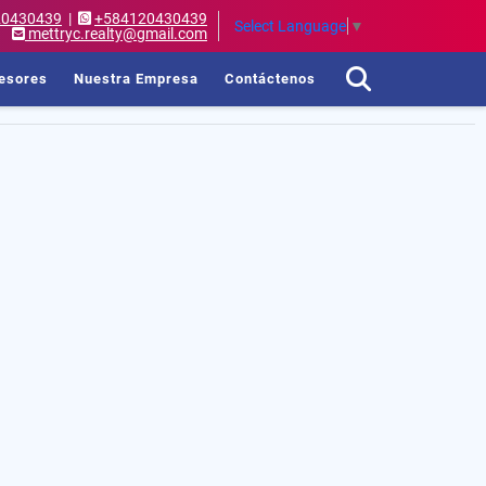
20430439
|
+584120430439
Select Language
▼
mettryc.realty@gmail.com
esores
Nuestra Empresa
Contáctenos