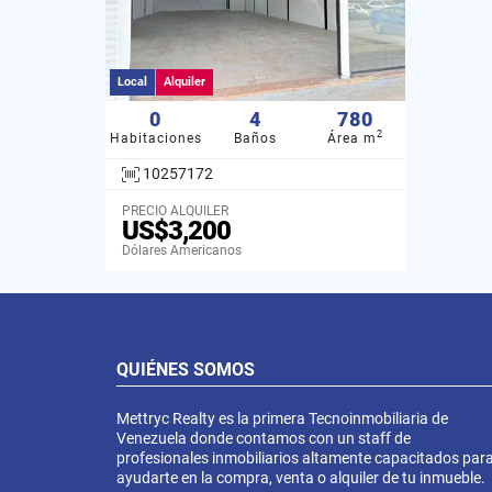
Local
Alquiler
0
4
780
2
Habitaciones
Baños
Área m
10257172
PRECIO ALQUILER
US$3,200
Dólares Americanos
QUIÉNES SOMOS
Mettryc Realty es la primera Tecnoinmobiliaria de
Venezuela donde contamos con un staff de
profesionales inmobiliarios altamente capacitados par
ayudarte en la compra, venta o alquiler de tu inmueble.