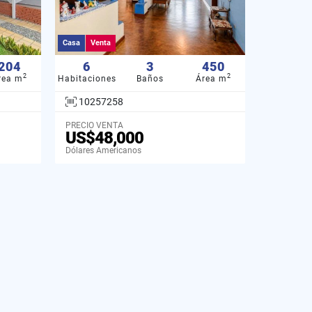
Casa
Venta
204
6
3
450
2
2
rea m
Habitaciones
Baños
Área m
10257258
PRECIO VENTA
US$48,000
Dólares Americanos