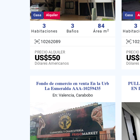
Casa
Alquiler
Casa
A
3
3
84
3
2
Habitaciones
Baños
Área m
Habitac
10262089
102
PRECIO ALQUILER
PRECIO
US$550
US$
Dólares Americanos
Dólares
Fondo de comercio en venta En la Urb
PULL
La Esmeralda AAA-10259435
EN 
En: Valencia, Carabobo