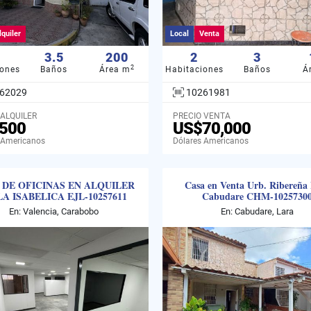
lquiler
Local
Venta
3.5
200
2
3
2
iones
Baños
Área m
Habitaciones
Baños
Á
62029
10261981
 ALQUILER
PRECIO VENTA
500
US$70,000
 Americanos
Dólares Americanos
 DE OFICINAS EN ALQUILER
Casa en Venta Urb. Ribereña 
LA ISABELICA EJL-10257611
Cabudare CHM-1025730
En: Valencia, Carabobo
En: Cabudare, Lara