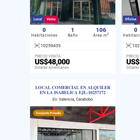
Local
Venta
Oficina
0
1
106
0
2
Habitaciones
Baño
Área m
Habitac
10259435
102
PRECIO VENTA
PRECIO
US$48,000
US$
Dólares Americanos
Dólares
LOCAL COMERCIAL EN ALQUILER
EN LA ISABELICA EJL-10257172
En: Valencia, Carabobo
Conjunto Privado