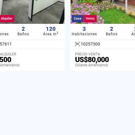
Alquiler
Casa
Venta
2
120
3
2
2
iones
Baños
Área m
Habitaciones
Baños
Á
57611
10257300
 ALQUILER
PRECIO VENTA
500
US$80,000
 Americanos
Dólares Americanos