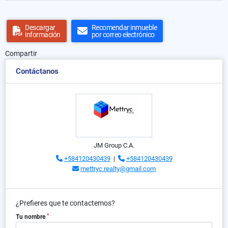
Descargar
Recomendar inmueble
información
por correo electrónico
Compartir
Contáctanos
JM Group C.A.
+584120430439
|
+584120430439
mettryc.realty@gmail.com
¿Prefieres que te contactemos?
*
Tu nombre