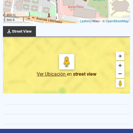
200 m
500 ft
Leaflet
| Wasi - ©
OpenStreetMap
Street View
Ver Ubicación
en
street view