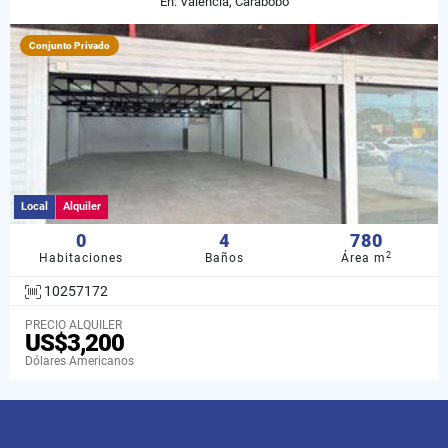
En: Valencia, Carabobo
Conjunto Privado
Local
Alquiler
0
4
780
2
Habitaciones
Baños
Área m
10257172
PRECIO ALQUILER
US$3,200
Dólares Americanos