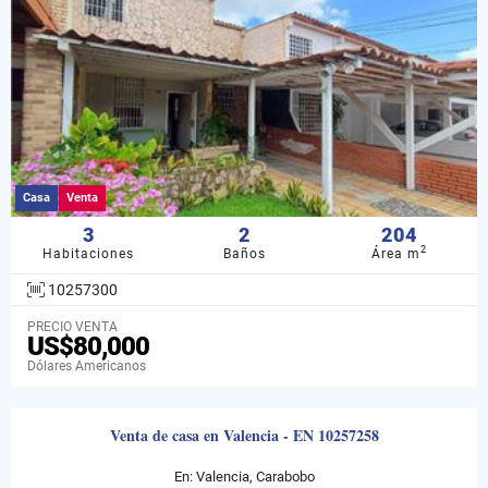
Casa
Venta
3
2
204
2
Habitaciones
Baños
Área m
10257300
PRECIO VENTA
US$80,000
Dólares Americanos
Venta de casa en Valencia - EN 10257258
En: Valencia, Carabobo