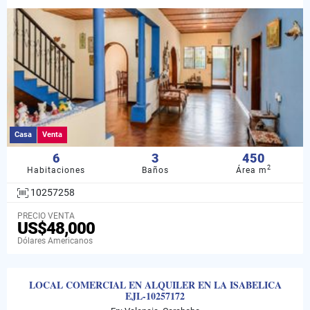
Casa
Venta
6
3
450
2
Habitaciones
Baños
Área m
10257258
PRECIO VENTA
US$48,000
Dólares Americanos
LOCAL COMERCIAL EN ALQUILER EN LA ISABELICA
EJL-10257172