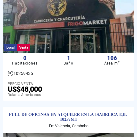
Local
Venta
0
1
106
2
Habitaciones
Baño
Área m
10259435
PRECIO VENTA
US$48,000
Dólares Americanos
PULL DE OFICINAS EN ALQUILER EN LA ISABELICA EJL-
10257611
En: Valencia, Carabobo