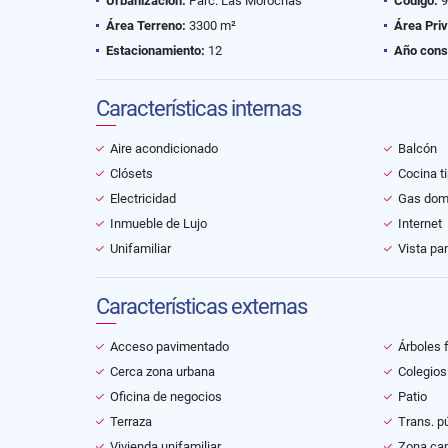
Urbanización:
Parc. Las Morochas
Código:
9
Área Terreno:
3300 m²
Área Pri
Estacionamiento:
12
Año cons
Características internas
Aire acondicionado
Balcón
Clósets
Cocina t
Electricidad
Gas domi
Inmueble de Lujo
Internet
Unifamiliar
Vista pa
Características externas
Acceso pavimentado
Árboles 
Cerca zona urbana
Colegios
Oficina de negocios
Patio
Terraza
Trans. p
Vivienda unifamiliar
Zona ca