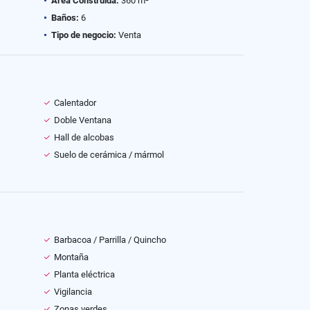
Área Construida:
360 m²
Baños:
6
Tipo de negocio:
Venta
Calentador
Doble Ventana
Hall de alcobas
Suelo de cerámica / mármol
Barbacoa / Parrilla / Quincho
Montaña
Planta eléctrica
Vigilancia
Zonas verdes