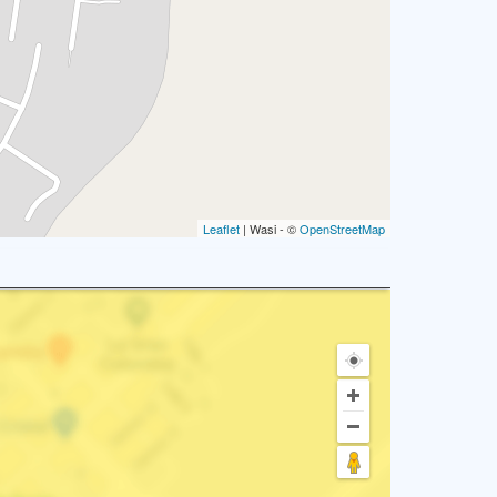
Leaflet
| Wasi - ©
OpenStreetMap