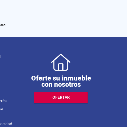
idad
N
Oferte su inmueble
con nosotros
OFERTAR
erés
sa
ivacidad