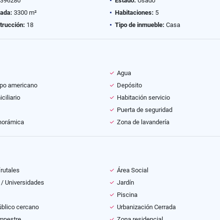
396280
Estado:
Usado
vada:
3300 m²
Habitaciones:
5
trucción:
18
Tipo de inmueble:
Casa
Agua
ipo americano
Depósito
ciliario
Habitación servicio
Puerta de seguridad
norámica
Zona de lavandería
frutales
Área Social
 / Universidades
Jardín
Piscina
úblico cercano
Urbanización Cerrada
mpestre
Zona residencial