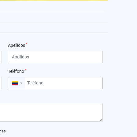
*
Apellidos
*
Teléfono
▼
rias