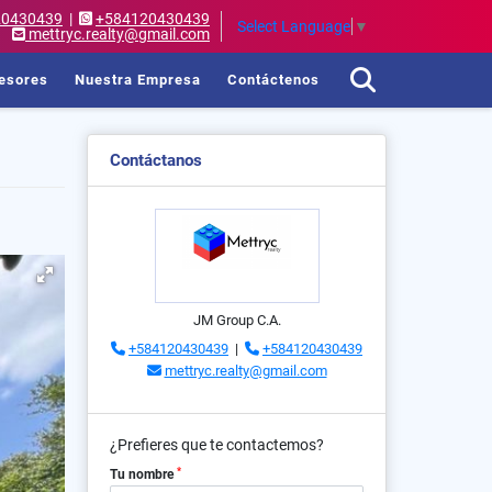
20430439
|
+584120430439
Select Language
▼
mettryc.realty@gmail.com
esores
Nuestra Empresa
Contáctenos
Contáctanos
JM Group C.A.
+584120430439
|
+584120430439
mettryc.realty@gmail.com
¿Prefieres que te contactemos?
*
Tu nombre