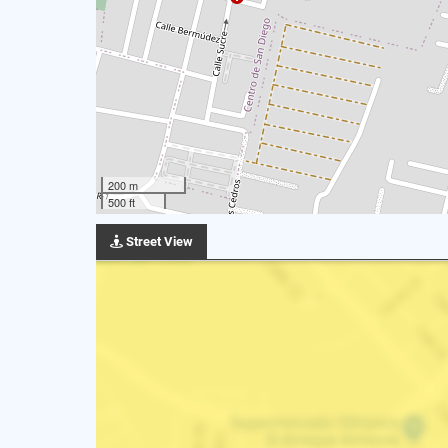
200 m
500 ft
Street View