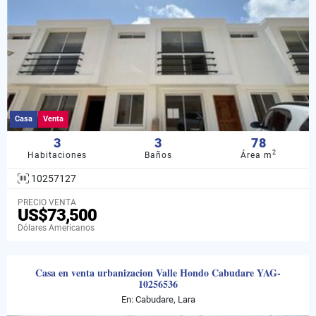
Casa
Venta
3
3
78
2
Habitaciones
Baños
Área m
10257127
PRECIO VENTA
US$73,500
Dólares Americanos
Casa en venta urbanizacion Valle Hondo Cabudare YAG-
10256536
En: Cabudare, Lara