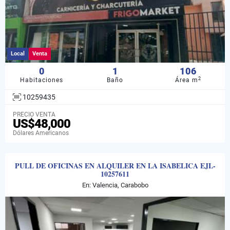
Local
Venta
0
1
106
2
Habitaciones
Baño
Área m
10259435
PRECIO VENTA
US$48,000
Dólares Americanos
PULL DE OFICINAS EN ALQUILER EN LA ISABELICA EJL-
10257611
En: Valencia, Carabobo