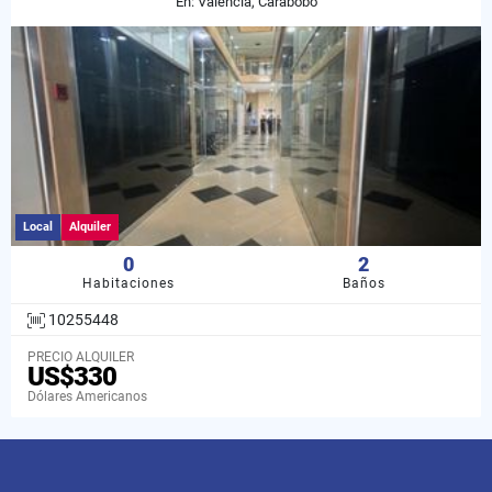
En: Valencia, Carabobo
Local
Alquiler
0
2
Habitaciones
Baños
10255448
PRECIO ALQUILER
US$330
Dólares Americanos