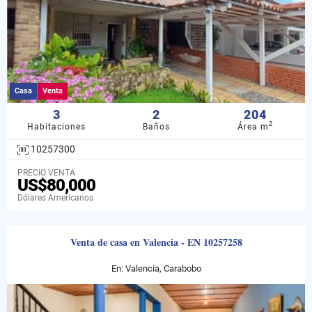
Casa
Venta
3
2
204
2
Habitaciones
Baños
Área m
10257300
PRECIO VENTA
US$80,000
Dólares Americanos
Venta de casa en Valencia - EN 10257258
En: Valencia, Carabobo