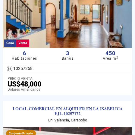
Casa
Venta
6
3
450
2
Habitaciones
Baños
Área m
10257258
PRECIO VENTA
US$48,000
Dólares Americanos
LOCAL COMERCIAL EN ALQUILER EN LA ISABELICA
EJL-10257172
En: Valencia, Carabobo
Conjunto Privado