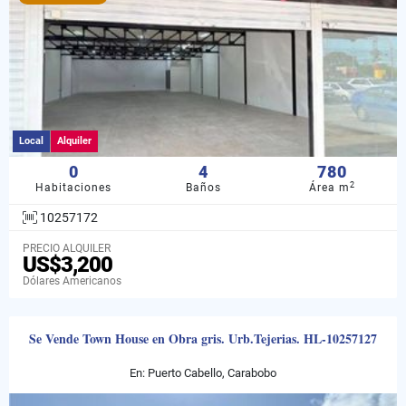
Local
Alquiler
0
4
780
2
Habitaciones
Baños
Área m
10257172
PRECIO ALQUILER
US$3,200
Dólares Americanos
Se Vende Town House en Obra gris. Urb.Tejerias. HL-10257127
En: Puerto Cabello, Carabobo