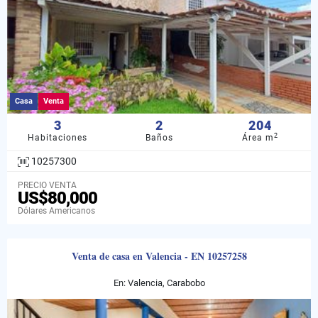
Casa
Venta
3
2
204
2
Habitaciones
Baños
Área m
10257300
PRECIO VENTA
US$80,000
Dólares Americanos
Venta de casa en Valencia - EN 10257258
En: Valencia, Carabobo