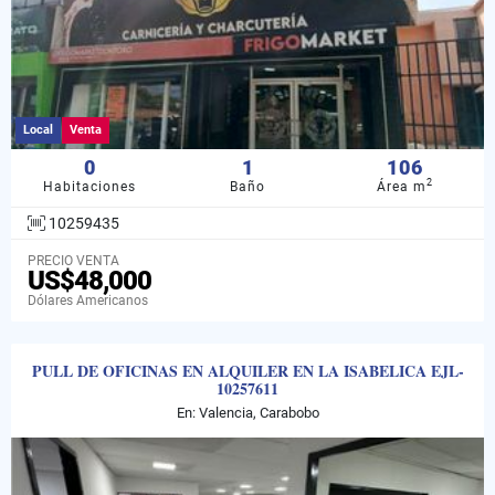
Local
Venta
0
1
106
2
Habitaciones
Baño
Área m
10259435
PRECIO VENTA
US$48,000
Dólares Americanos
PULL DE OFICINAS EN ALQUILER EN LA ISABELICA EJL-
10257611
En: Valencia, Carabobo