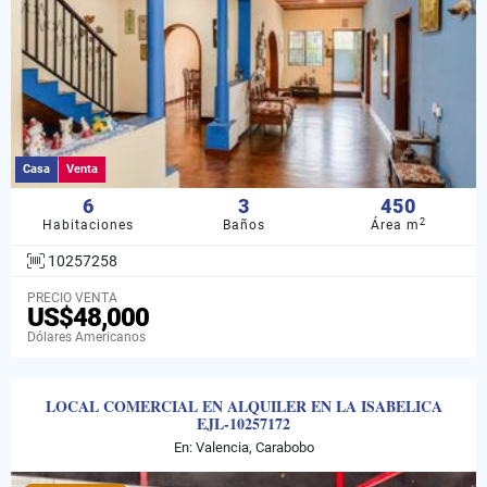
Casa
Venta
6
3
450
2
Habitaciones
Baños
Área m
10257258
PRECIO VENTA
US$48,000
Dólares Americanos
LOCAL COMERCIAL EN ALQUILER EN LA ISABELICA
EJL-10257172
En: Valencia, Carabobo