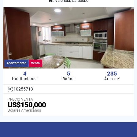
En: Valencia, Carabobo
Apartamento
Venta
4
5
235
2
Habitaciones
Baños
Área m
10255713
PRECIO VENTA
US$150,000
Dólares Americanos