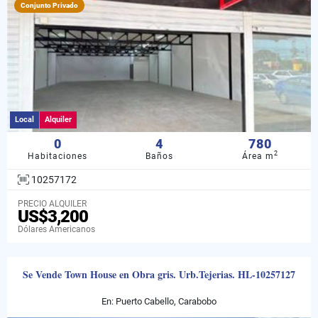
Conjunto Privado
Local
Alquiler
0
4
780
2
Habitaciones
Baños
Área m
10257172
PRECIO ALQUILER
US$3,200
Dólares Americanos
Se Vende Town House en Obra gris. Urb.Tejerias. HL-10257127
En: Puerto Cabello, Carabobo