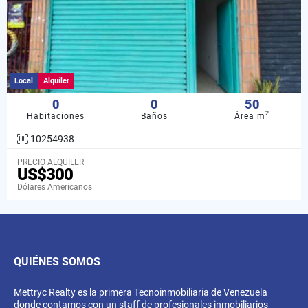
Local
Alquiler
0
0
50
2
Habitaciones
Baños
Área m
10254938
PRECIO ALQUILER
US$300
Dólares Americanos
QUIÉNES SOMOS
Mettryc Realty es la primera Tecnoinmobiliaria de Venezuela
donde contamos con un staff de profesionales inmobiliarios