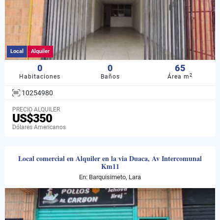
Local
Alquiler
0
0
65
2
Habitaciones
Baños
Área m
10254980
PRECIO ALQUILER
US$350
Dólares Americanos
Local comercial en Alquiler en la via Duaca, Av Intercomunal
Km11
En: Barquisimeto, Lara