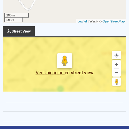
200 m
500 ft
Leaflet
| Wasi - ©
OpenStreetMap
Street View
Ver Ubicación
en
street view