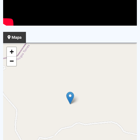
Mapa
+
−