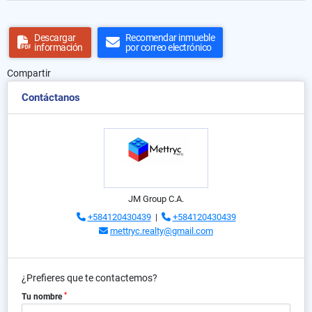
Descargar
Recomendar inmueble
información
por correo electrónico
Compartir
Contáctanos
JM Group C.A.
+584120430439
|
+584120430439
mettryc.realty@gmail.com
¿Prefieres que te contactemos?
*
Tu nombre