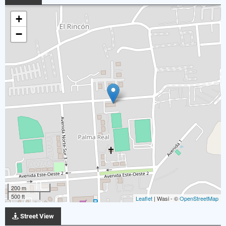
+
−
200 m
500 ft
Leaflet
| Wasi - ©
OpenStreetMap
Street View