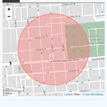
+
−
200 m
500 ft
Leaflet
| Wasi - ©
OpenStreetMap