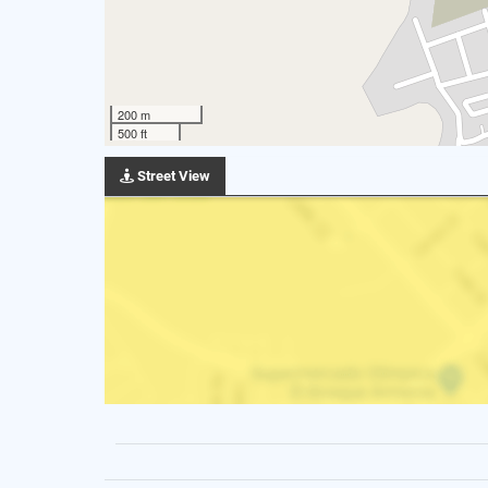
200 m
500 ft
Street View