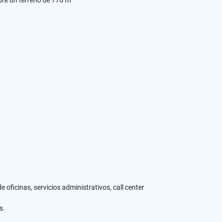
bre un terreno de 770 m²
e oficinas, servicios administrativos, call center
es.