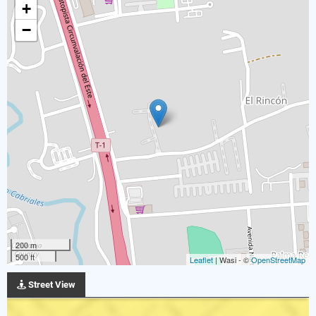
+
−
200 m
500 ft
Leaflet
| Wasi - ©
OpenStreetMap
Street View