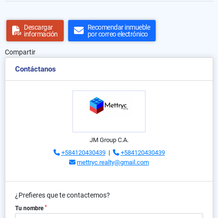
Descargar
Recomendar inmueble
información
por correo electrónico
Compartir
Contáctanos
JM Group C.A.
+584120430439
|
+584120430439
mettryc.realty@gmail.com
¿Prefieres que te contactemos?
*
Tu nombre