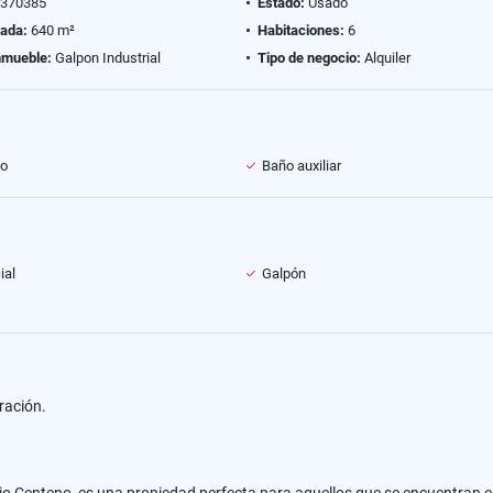
370385
Estado:
Usado
vada:
640 m²
Habitaciones:
6
nmueble:
Galpon Industrial
Tipo de negocio:
Alquiler
o
Baño auxiliar
ial
Galpón
ración.