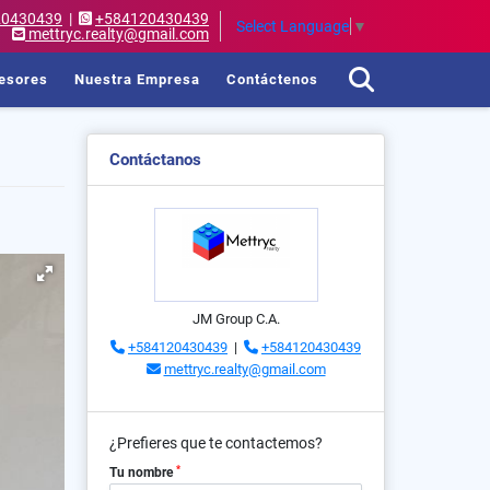
20430439
|
+584120430439
Select Language
▼
mettryc.realty@gmail.com
esores
Nuestra Empresa
Contáctenos
Contáctanos
JM Group C.A.
+584120430439
|
+584120430439
mettryc.realty@gmail.com
¿Prefieres que te contactemos?
*
Tu nombre