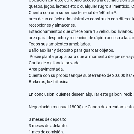
Ubicacion estrategica rápido acceso a la avenida Don Jul
quesos, jugos, lacteos etc o cualquier rugro alimentici
Cuenta con una superficie terrenal de 640mtrs².
area de un edificio administratvo construido con diferent
recepciones y almacenes.
Estacionamientos que ofrece para 15 vehículos livianos
area para despacho y recepción de rápido acceso a las 
Todos sus ambientes amoblados.
Baño auxiliar y deposito para guardar objetos.
Posee planta propia para que al momento de que se vaya l
Garita de V
igilancia privada.
Area pavimentada.
Cuenta con su propio tanque subterraneo de 20.000 lts³ 
Brekeras, luz trifasica.
En conclusion, quienes deseen alquilar este galpon recib
Negociación mensual 1800$ de Canon de arrendamiento.
3 meses de deposito
3 meses de adelanto.
1 mes de comisión.