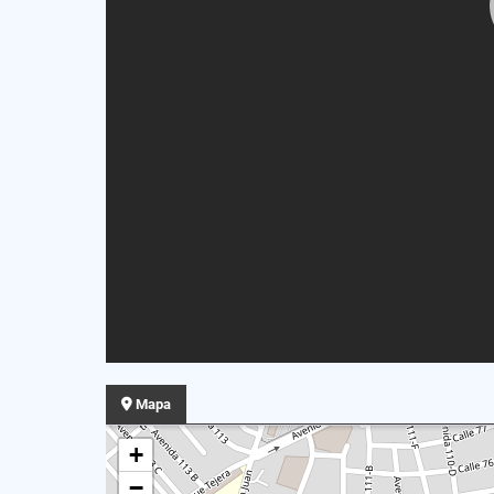
Mapa
+
−