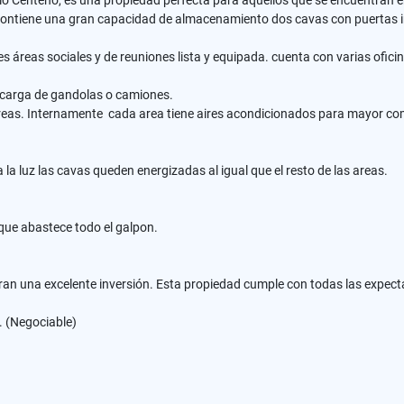
io Centeno, es una propiedad perfecta para aquellos que se encuentran e
o. Contiene una gran capacidad de almacenamiento dos cavas con puertas
es áreas s
ociales y de reuniones lista y equipada. cuenta con varias ofic
, carga de gandolas o camiones.
areas. Internamente cada area tiene aires acondicionados para mayor co
a luz las cavas queden energizadas al igual que el resto de las areas.
que abastece todo el galpon.
iran una excelente inversión. Esta propiedad cumple con todas las expect
 (Negociable)