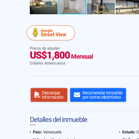
Google
Street View
Precio de alquiler
US$1,800
Mensual
Dólares Americanos
Descargar
Recomendar inmueble
información
por correo electrónico
Detalles del inmueble
País:
Venezuela
Estado:
C