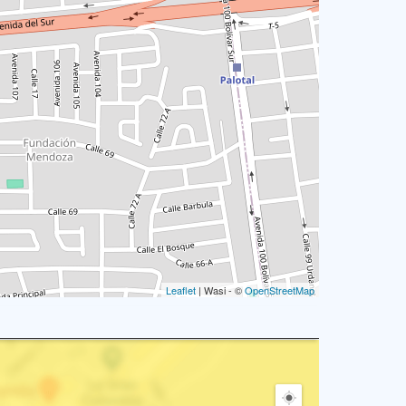
Leaflet
| Wasi - ©
OpenStreetMap