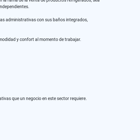
n la rama de la venta de productos refrigerados, sea
 independientes.
inas administrativas con sus baños integrados,
modidad y confort al momento de trabajar.
ativas que un negocio en este sector requiere.