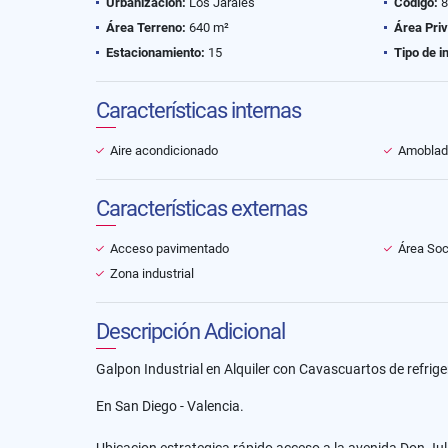
Urbanización:
Los Jarales
Código:
8
Área Terreno:
640 m²
Área Pri
Estacionamiento:
15
Tipo de i
Características internas
Aire acondicionado
Amoblad
Características externas
Acceso pavimentado
Área Soc
Zona industrial
Descripción Adicional
Galpon Industrial en Alquiler con Cavascuartos de refrige
En San Diego - Valencia.