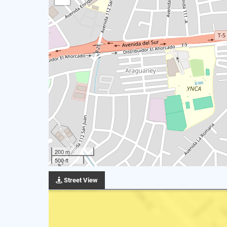
200 m
500 ft
Street View