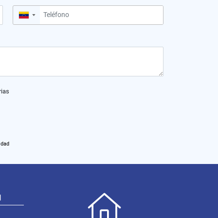
▼
rias
idad
N