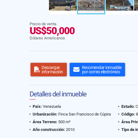
Precio de venta
US$50,000
Dólares Americanos
Descargar
Recomendar inmueble
información
por correo electrónico
Detalles del inmueble
País:
Venezuela
Estado:
C
Urbanización:
Finca San Francisco de Cúpira
Código:
8
Área Terreno:
500 m²
Área Pri
Año construcción:
2010
Tipo de i