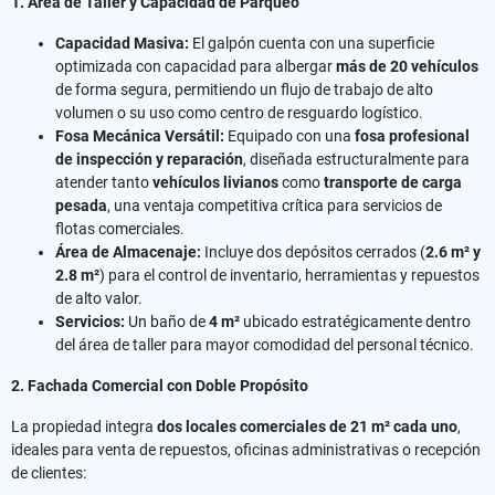
1. Área de Taller y Capacidad de Parqueo
Capacidad Masiva:
El galpón cuenta con una superficie
optimizada con capacidad para albergar
más de 20 vehículos
de forma segura, permitiendo un flujo de trabajo de alto
volumen o su uso como centro de resguardo logístico.
Fosa Mecánica Versátil:
Equipado con una
fosa profesional
de inspección y reparación
, diseñada estructuralmente para
atender tanto
vehículos livianos
como
transporte de carga
pesada
, una ventaja competitiva crítica para servicios de
flotas comerciales.
Área de Almacenaje:
Incluye dos depósitos cerrados (
2.6 m² y
2.8 m²
) para el control de inventario, herramientas y repuestos
de alto valor.
Servicios:
Un baño de
4 m²
ubicado estratégicamente dentro
del área de taller para mayor comodidad del personal técnico.
2. Fachada Comercial con Doble Propósito
​La propiedad integra
dos locales comerciales de 21 m² cada uno
,
ideales para venta de repuestos, oficinas administrativas o recepción
de clientes: