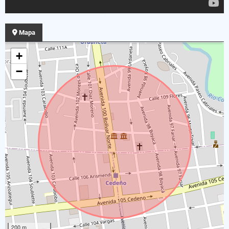
Mapa
+
−
200 m