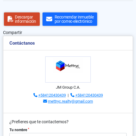
Descargar
Recomendar inmueble
información
por correo electrónico
Compartir
Contáctanos
JM Group C.A.
+584120430439
|
+584120430439
mettryc.realty@gmail.com
¿Prefieres que te contactemos?
*
Tu nombre