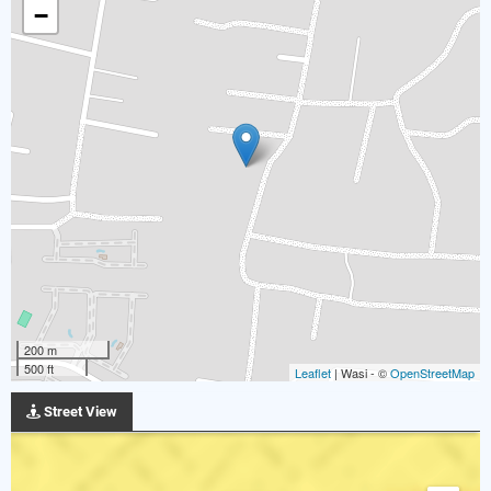
−
200 m
500 ft
Leaflet
| Wasi - ©
OpenStreetMap
Street View