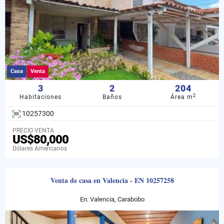
Casa
Venta
3
2
204
2
Habitaciones
Baños
Área m
10257300
PRECIO VENTA
US$80,000
Dólares Americanos
Venta de casa en Valencia - EN 10257258
En: Valencia, Carabobo