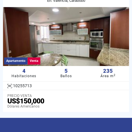
En: Valencia, Carabobo
Apartamento
Venta
4
5
235
2
Habitaciones
Baños
Área m
10255713
PRECIO VENTA
US$150,000
Dólares Americanos