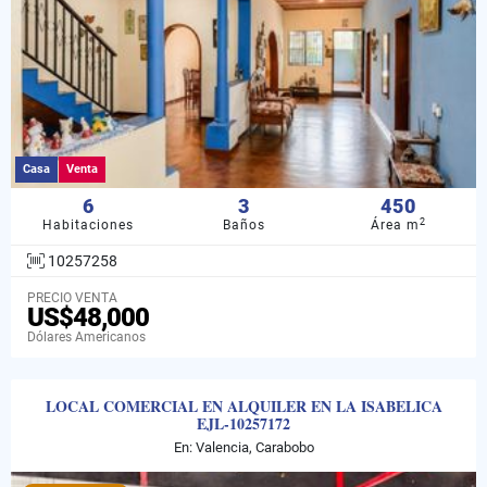
Casa
Venta
6
3
450
2
Habitaciones
Baños
Área m
10257258
PRECIO VENTA
US$48,000
Dólares Americanos
LOCAL COMERCIAL EN ALQUILER EN LA ISABELICA
EJL-10257172
En: Valencia, Carabobo