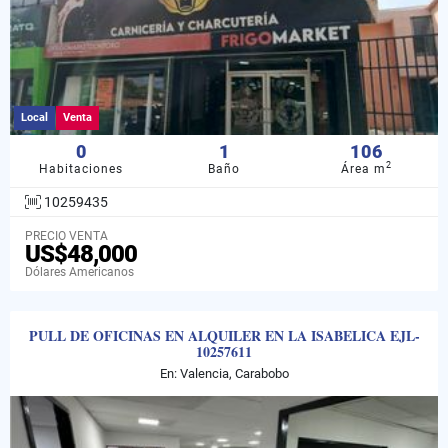
Local
Venta
0
1
106
2
Habitaciones
Baño
Área m
10259435
PRECIO VENTA
US$48,000
Dólares Americanos
PULL DE OFICINAS EN ALQUILER EN LA ISABELICA EJL-
10257611
En: Valencia, Carabobo