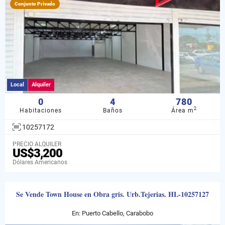
Conjunto Privado
Local
Alquiler
0
4
780
2
Habitaciones
Baños
Área m
10257172
PRECIO ALQUILER
US$3,200
Dólares Americanos
Se Vende Town House en Obra gris. Urb.Tejerias. HL-10257127
En: Puerto Cabello, Carabobo