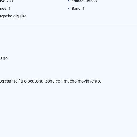
640780
Estado:
Usado
ones:
1
Baño:
1
egocio:
Alquiler
 baño
 interesante flujo peatonal zona con mucho movimiento.