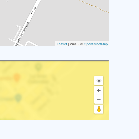
Leaflet
| Wasi - ©
OpenStreetMap