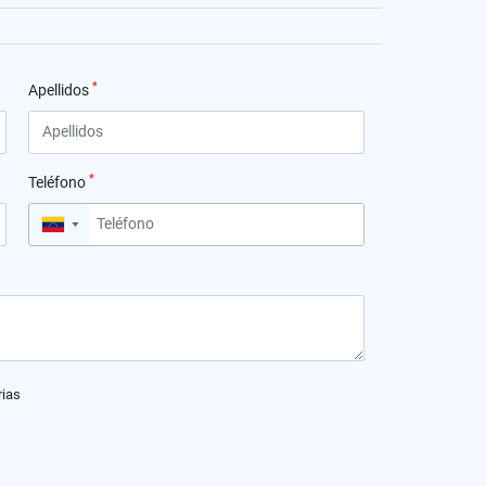
*
Apellidos
*
Teléfono
▼
rias