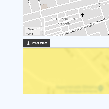
200 m
500 ft
Street View