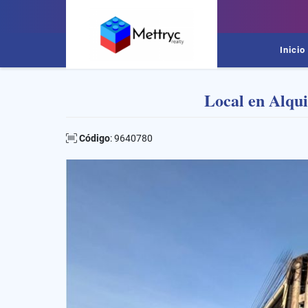
Inicio
Local en Alqu
Código
: 9640780