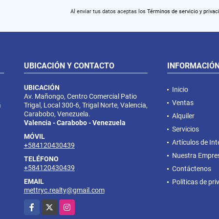
Al enviar tus datos aceptas los
Términos de servicio y privac
UBICACIÓN Y CONTACTO
INFORMACIÓ
UBICACIÓN
Inicio
Av. Mañongo, Centro Comercial Patio
Ventas
a
Trigal, Local 300-6, Trigal Norte, Valencia,
Carabobo, Venezuela.
Alquiler
Valencia - Carabobo - Venezuela
Servicios
MÓVIL
Artículos de Int
+584120430439
Nuestra Empre
TELÉFONO
+584120430439
Contáctenos
EMAIL
Políticas de pr
mettryc.realty@gmail.com
Facebook
X
Instagram