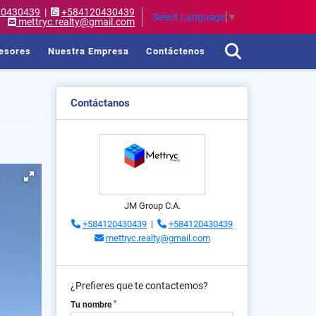
20430439
|
+584120430439
Select Language
▼
mettryc.realty@gmail.com
esores
Nuestra Empresa
Contáctenos
Contáctanos
JM Group C.A.
+584120430439
|
+584120430439
mettryc.realty@gmail.com
¿Prefieres que te contactemos?
*
Tu nombre