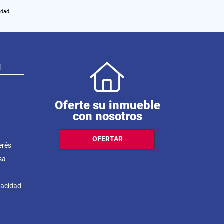
idad
N
Oferte su inmueble
con nosotros
OFERTAR
erés
sa
ivacidad