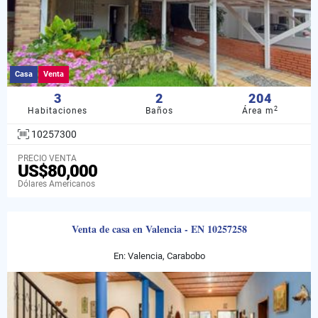
Casa
Venta
3
2
204
2
Habitaciones
Baños
Área m
10257300
PRECIO VENTA
US$80,000
Dólares Americanos
Venta de casa en Valencia - EN 10257258
En: Valencia, Carabobo