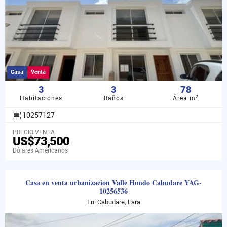
Casa
Venta
3
3
78
2
Habitaciones
Baños
Área m
10257127
PRECIO VENTA
US$73,500
Dólares Americanos
Casa en venta urbanizacion Valle Hondo Cabudare YAG-
10256536
En: Cabudare, Lara