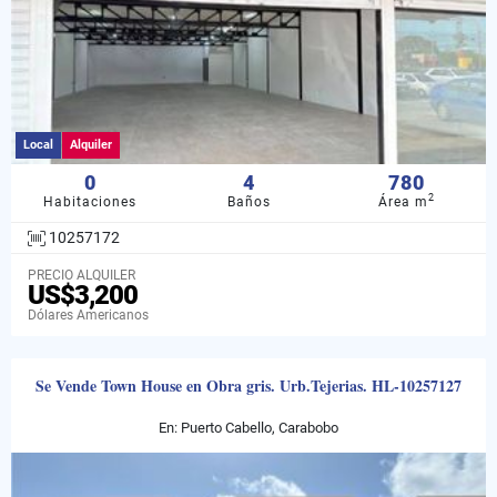
Local
Alquiler
0
4
780
2
Habitaciones
Baños
Área m
10257172
PRECIO ALQUILER
US$3,200
Dólares Americanos
Se Vende Town House en Obra gris. Urb.Tejerias. HL-10257127
En: Puerto Cabello, Carabobo