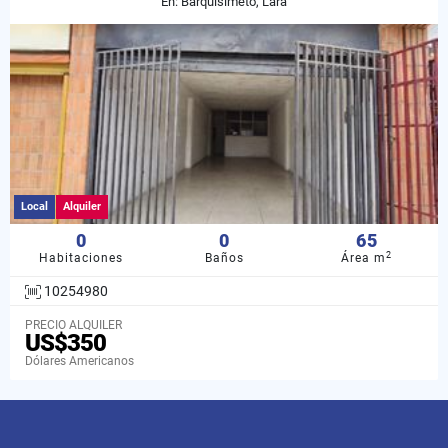
En: Barquisimeto, Lara
Local
Alquiler
0
0
65
2
Habitaciones
Baños
Área m
10254980
PRECIO ALQUILER
US$350
Dólares Americanos