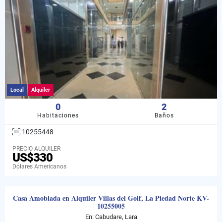
Local
Alquiler
0
2
Habitaciones
Baños
10255448
PRECIO ALQUILER
US$330
Dólares Americanos
Casa Amoblada en Alquiler Villas del Golf, La Piedad Norte KV-
10255005
En: Cabudare, Lara