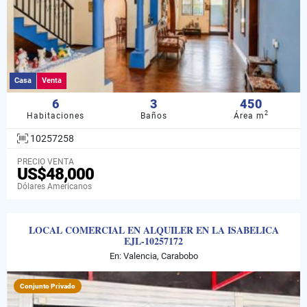
Casa
Venta
6
3
450
2
Habitaciones
Baños
Área m
10257258
PRECIO VENTA
US$48,000
Dólares Americanos
LOCAL COMERCIAL EN ALQUILER EN LA ISABELICA
EJL-10257172
En: Valencia, Carabobo
Conjunto Privado