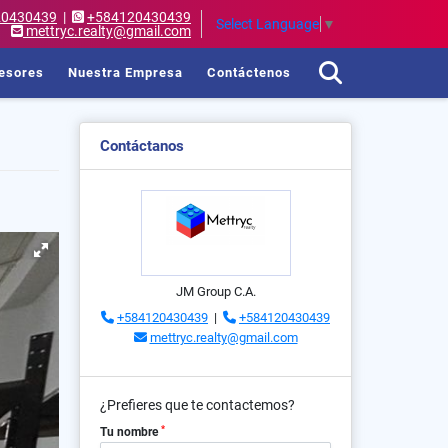
20430439
|
+584120430439
Select Language
▼
mettryc.realty@gmail.com
esores
Nuestra Empresa
Contáctenos
Contáctanos
JM Group C.A.
+584120430439
|
+584120430439
mettryc.realty@gmail.com
¿Prefieres que te contactemos?
*
Tu nombre