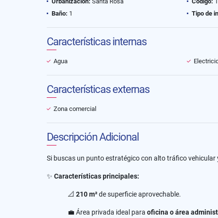
Urbanización:
Santa Rosa
Código:
1
Baño:
1
Tipo de i
Características internas
Agua
Electrici
Características externas
Zona comercial
Descripción Adicional
Si buscas un punto estratégico con alto tráfico vehicular 
✨
Características principales:
📐
210 m²
de superficie aprovechable.
💼 Área privada ideal para
oficina o área administ