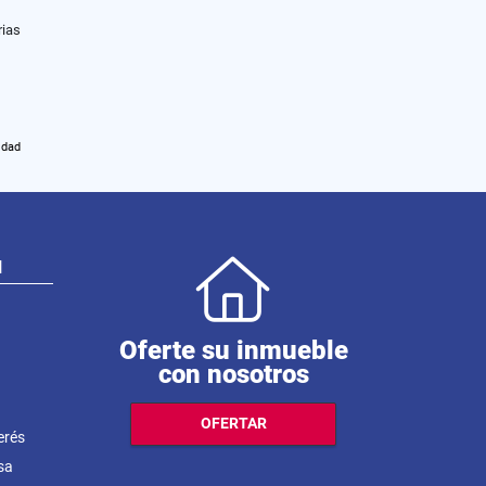
rias
idad
N
Oferte su inmueble
con nosotros
OFERTAR
erés
sa