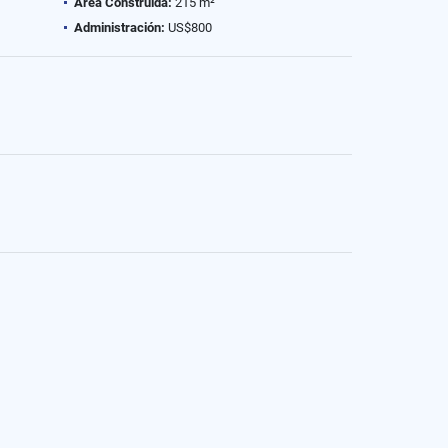
Área Construida:
215 m²
Administración:
US$800