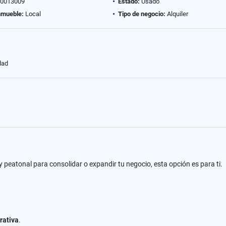
0013009
Estado:
Usado
nmueble:
Local
Tipo de negocio:
Alquiler
dad
y peatonal para consolidar o expandir tu negocio, esta opción es para ti.
rativa
.