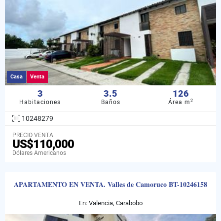
Casa
Venta
3
3.5
126
2
Habitaciones
Baños
Área m
10248279
PRECIO VENTA
US$110,000
Dólares Americanos
APARTAMENTO EN VENTA. Valles de Camoruco BT-10246158
En: Valencia, Carabobo