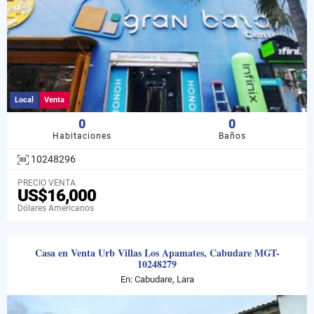
Local
Venta
0
0
Habitaciones
Baños
10248296
PRECIO VENTA
US$16,000
Dólares Americanos
Casa en Venta Urb Villas Los Apamates, Cabudare MGT-
10248279
En: Cabudare, Lara