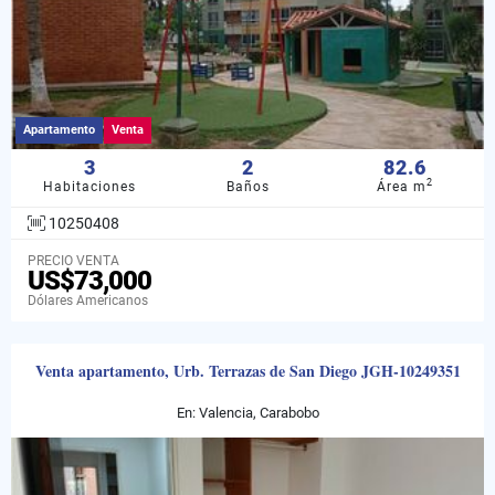
Apartamento
Venta
3
2
82.6
2
Habitaciones
Baños
Área m
10250408
PRECIO VENTA
US$73,000
Dólares Americanos
Venta apartamento, Urb. Terrazas de San Diego JGH-10249351
En: Valencia, Carabobo