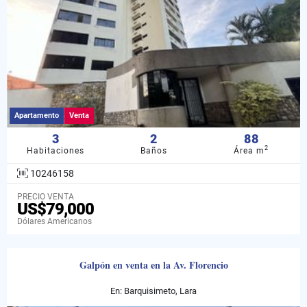
Apartamento
Venta
3
2
88
2
Habitaciones
Baños
Área m
10246158
PRECIO VENTA
US$79,000
Dólares Americanos
Galpón en venta en la Av. Florencio
En: Barquisimeto, Lara