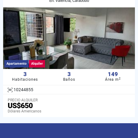
En: Valencia, Carabobo
Apartamento
Alquiler
3
3
149
2
Habitaciones
Baños
Área m
10244855
PRECIO ALQUILER
US$650
Dólares Americanos