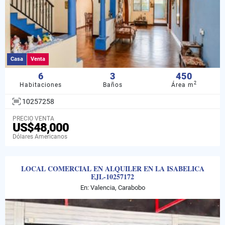
Casa
Venta
6
3
450
2
Habitaciones
Baños
Área m
10257258
PRECIO VENTA
US$48,000
Dólares Americanos
LOCAL COMERCIAL EN ALQUILER EN LA ISABELICA
EJL-10257172
En: Valencia, Carabobo