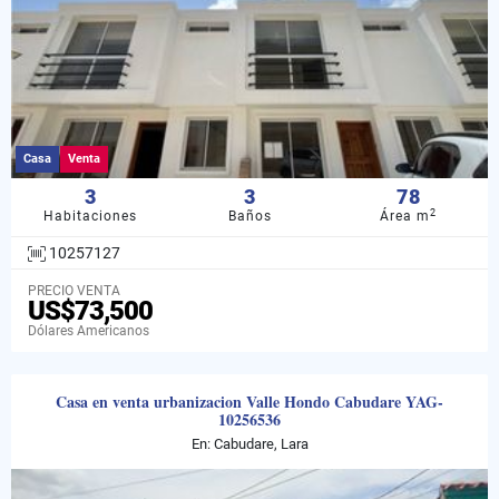
Casa
Venta
3
3
78
2
Habitaciones
Baños
Área m
10257127
PRECIO VENTA
US$73,500
Dólares Americanos
Casa en venta urbanizacion Valle Hondo Cabudare YAG-
10256536
En: Cabudare, Lara