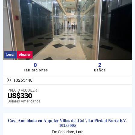
Local
Alquiler
0
2
Habitaciones
Baños
10255448
PRECIO ALQUILER
US$330
Dólares Americanos
Casa Amoblada en Alquiler Villas del Golf, La Piedad Norte KV-
10255005
En: Cabudare, Lara