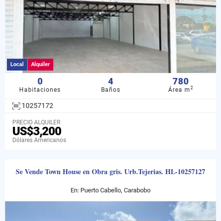
Local
Alquiler
0
4
780
2
Habitaciones
Baños
Área m
10257172
PRECIO ALQUILER
US$3,200
Dólares Americanos
Se Vende Town House en Obra gris. Urb.Tejerias. HL-10257127
En: Puerto Cabello, Carabobo