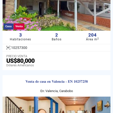
Casa
Venta
3
2
204
2
Habitaciones
Baños
Área m
10257300
PRECIO VENTA
US$80,000
Dólares Americanos
Venta de casa en Valencia - EN 10257258
En: Valencia, Carabobo