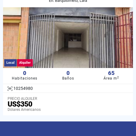
En: Barquisimeto, Lara
Local
Alquiler
0
0
65
2
Habitaciones
Baños
Área m
10254980
PRECIO ALQUILER
US$350
Dólares Americanos