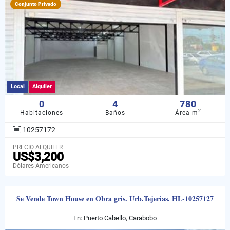
Conjunto Privado
Local
Alquiler
0
4
780
2
Habitaciones
Baños
Área m
10257172
PRECIO ALQUILER
US$3,200
Dólares Americanos
Se Vende Town House en Obra gris. Urb.Tejerias. HL-10257127
En: Puerto Cabello, Carabobo