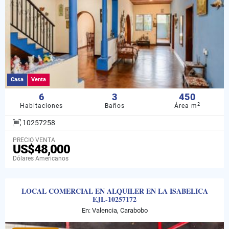
Casa
Venta
6
3
450
2
Habitaciones
Baños
Área m
10257258
PRECIO VENTA
US$48,000
Dólares Americanos
LOCAL COMERCIAL EN ALQUILER EN LA ISABELICA
EJL-10257172
En: Valencia, Carabobo