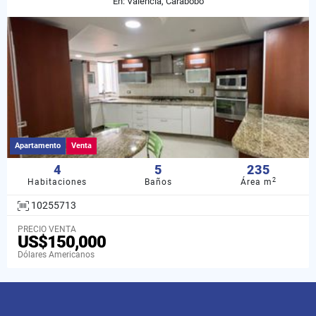
En: Valencia, Carabobo
Apartamento
Venta
4
5
235
2
Habitaciones
Baños
Área m
10255713
PRECIO VENTA
US$150,000
Dólares Americanos