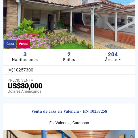
Casa
Venta
3
2
204
2
Habitaciones
Baños
Área m
10257300
PRECIO VENTA
US$80,000
Dólares Americanos
Venta de casa en Valencia - EN 10257258
En: Valencia, Carabobo