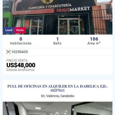
Local
Venta
0
1
106
2
Habitaciones
Baño
Área m
10259435
PRECIO VENTA
US$48,000
Dólares Americanos
PULL DE OFICINAS EN ALQUILER EN LA ISABELICA EJL-
10257611
En: Valencia, Carabobo