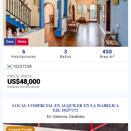
Casa
Venta
6
3
450
2
Habitaciones
Baños
Área m
10257258
PRECIO VENTA
US$48,000
Dólares Americanos
LOCAL COMERCIAL EN ALQUILER EN LA ISABELICA
EJL-10257172
En: Valencia, Carabobo
Conjunto Privado