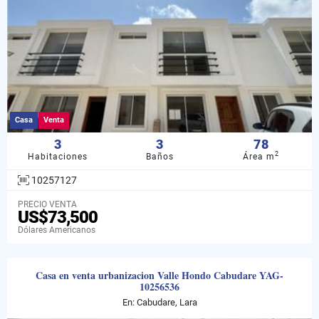
Casa
Venta
3
3
78
2
Habitaciones
Baños
Área m
10257127
PRECIO VENTA
US$73,500
Dólares Americanos
Casa en venta urbanizacion Valle Hondo Cabudare YAG-
10256536
En: Cabudare, Lara