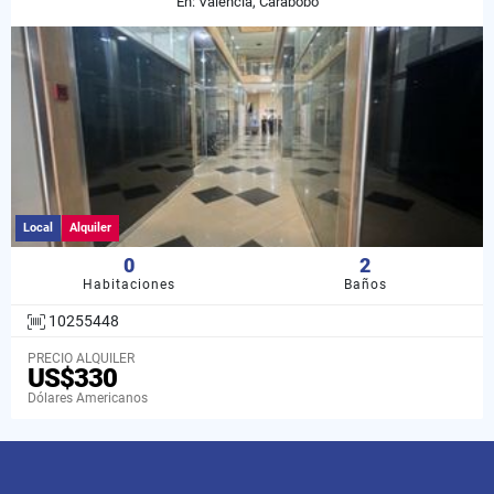
En: Valencia, Carabobo
Local
Alquiler
0
2
Habitaciones
Baños
10255448
PRECIO ALQUILER
US$330
Dólares Americanos