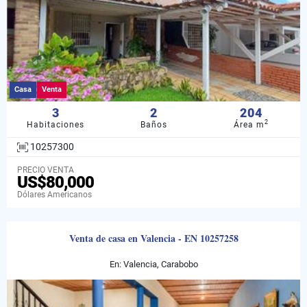
Casa
Venta
3
2
204
2
Habitaciones
Baños
Área m
10257300
PRECIO VENTA
US$80,000
Dólares Americanos
Venta de casa en Valencia - EN 10257258
En: Valencia, Carabobo