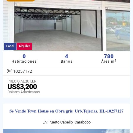
Local
Alquiler
0
4
780
2
Habitaciones
Baños
Área m
10257172
PRECIO ALQUILER
US$3,200
Dólares Americanos
Se Vende Town House en Obra gris. Urb.Tejerias. HL-10257127
En: Puerto Cabello, Carabobo