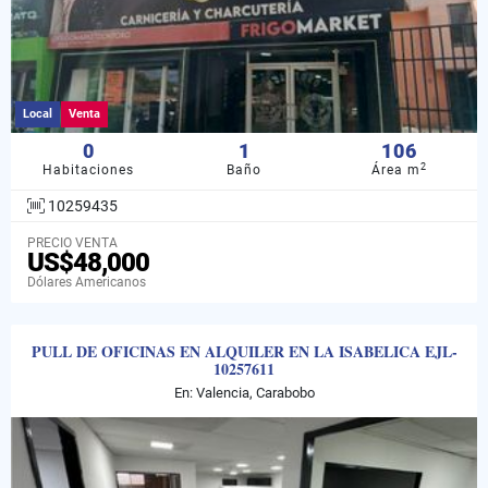
Local
Venta
0
1
106
2
Habitaciones
Baño
Área m
10259435
PRECIO VENTA
US$48,000
Dólares Americanos
PULL DE OFICINAS EN ALQUILER EN LA ISABELICA EJL-
10257611
En: Valencia, Carabobo