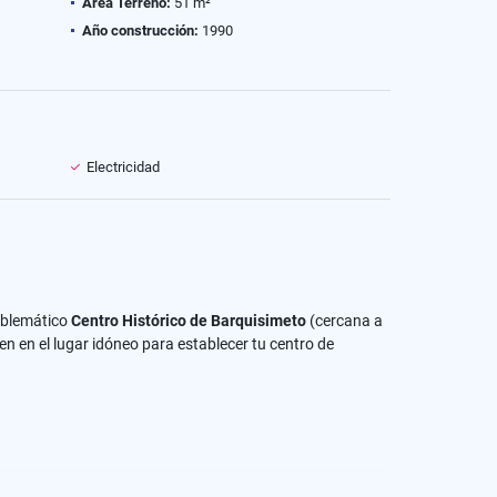
Área Terreno:
51 m²
Año construcción:
1990
Electricidad
mblemático
Centro Histórico de Barquisimeto
(cercana a
ten en el lugar idóneo para establecer tu centro de