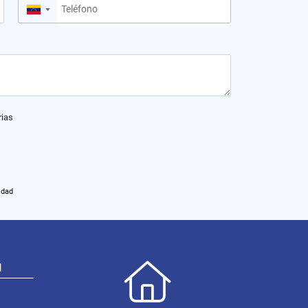
▼
rias
idad
N