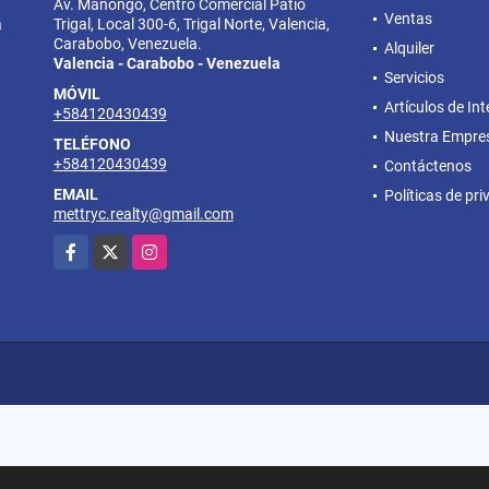
Av. Mañongo, Centro Comercial Patio
Ventas
a
Trigal, Local 300-6, Trigal Norte, Valencia,
Carabobo, Venezuela.
Alquiler
Valencia - Carabobo - Venezuela
Servicios
MÓVIL
Artículos de Int
+584120430439
Nuestra Empre
TELÉFONO
+584120430439
Contáctenos
EMAIL
Políticas de pr
mettryc.realty@gmail.com
Facebook
X
Instagram
Apartamentos, Casas, Locales y Galpones en Venta o Alquiler en Valencia Carabobo, Naguanagua o San Diego Carabobo
apartamentos en venta o alquiler
casas en venta o alquiler
local en venta o alquiler
galpón en venta o alquiler
terrenos en venta o alquiler
oficinas en venta o alquiler
negocios en venta o alquiler