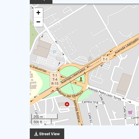
+
−
200 m
500 ft
Street View