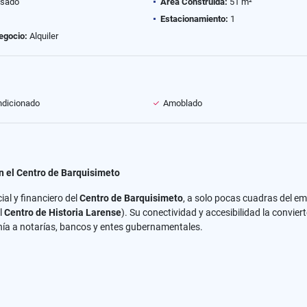
sado
Área Construida:
51 m²
Estacionamiento:
1
egocio:
Alquiler
ndicionado
Amoblado
n el Centro de Barquisimeto
al y financiero del
Centro de Barquisimeto
, a solo pocas cuadras del e
l
Centro de Historia Larense
). Su conectividad y accesibilidad la convier
nía a notarías, bancos y entes gubernamentales.