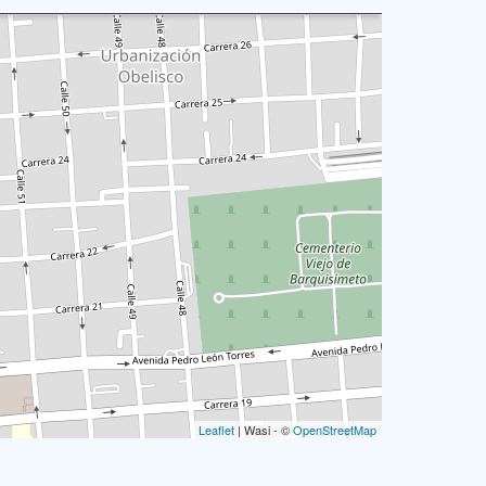
Leaflet
| Wasi - ©
OpenStreetMap