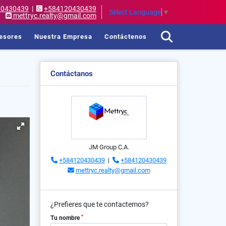
20430439
|
+584120430439
Select Language
▼
mettryc.realty@gmail.com
esores
Nuestra Empresa
Contáctenos
Contáctanos
JM Group C.A.
+584120430439
|
+584120430439
mettryc.realty@gmail.com
¿Prefieres que te contactemos?
*
Tu nombre