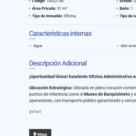
Código:
10022756
Estado:
U
Área Privada:
51 m²
Baño:
1
Tipo de inmueble:
Oficina
Tipo de n
Características internas
Agua
Aire aco
Descripción Adicional
¡Oportunidad Única! Excelente Oficina Administrativa e
Ubicación Estratégica:
Ubicada en pleno corazón comerci
puntos de referencia como el
Museo de Barquisimeto
y e
operaciones, con transporte público garantizado y cerca
2+1+1
Mapa