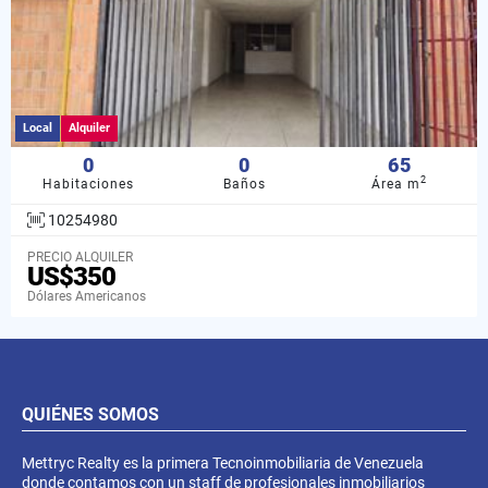
Local
Alquiler
0
0
65
2
Habitaciones
Baños
Área m
10254980
PRECIO ALQUILER
US$350
Dólares Americanos
QUIÉNES SOMOS
Mettryc Realty es la primera Tecnoinmobiliaria de Venezuela
donde contamos con un staff de profesionales inmobiliarios