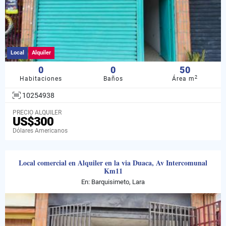
Local
Alquiler
0
0
50
2
Habitaciones
Baños
Área m
10254938
PRECIO ALQUILER
US$300
Dólares Americanos
Local comercial en Alquiler en la via Duaca, Av Intercomunal
Km11
En: Barquisimeto, Lara