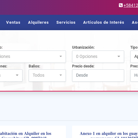
+5841
Ventas
Alquileres
Servicios
Artículos de Interés
As
o:
Urbanización:
Tipo
iones
0 Opciones
A
ones:
Baños:
Precio desde:
Prec
s
Todos
abitación en Alquiler en los
Anexo 1 en alquiler en los guay