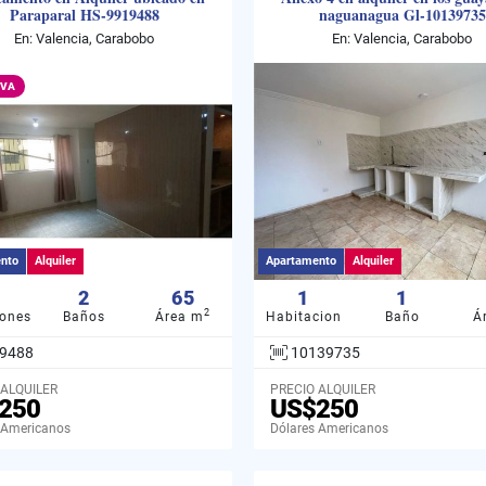
Paraparal HS-9919488
naguanagua Gl-10139735
En: Valencia, Carabobo
En: Valencia, Carabobo
IVA
nto
Alquiler
Apartamento
Alquiler
2
65
1
1
2
iones
Baños
Área m
Habitacion
Baño
Á
9488
10139735
 ALQUILER
PRECIO ALQUILER
250
US$250
 Americanos
Dólares Americanos