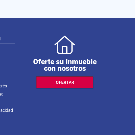
N
Oferte su inmueble
con nosotros
OFERTAR
erés
sa
ivacidad