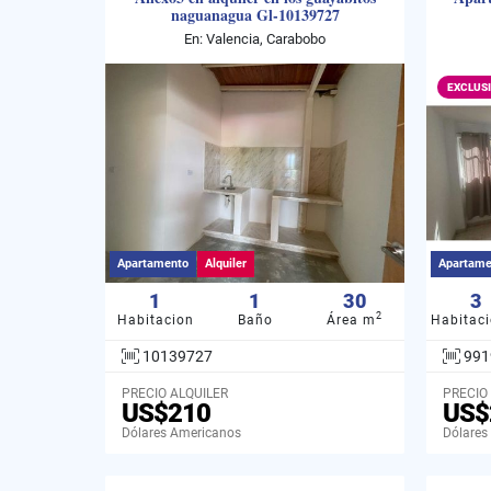
naguanagua Gl-10139727
En: Valencia, Carabobo
EXCLUS
Apartamento
Alquiler
Apartame
1
1
30
3
2
Habitacion
Baño
Área m
Habitac
10139727
991
PRECIO ALQUILER
PRECIO
US$210
US$
Dólares Americanos
Dólares