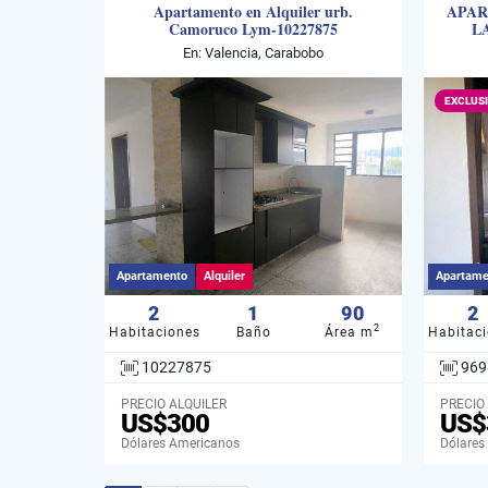
Apartamento en Alquiler urb.
APAR
Camoruco Lym-10227875
L
En: Valencia, Carabobo
EXCLUS
Apartamento
Alquiler
Apartame
2
1
90
2
2
Habitaciones
Baño
Área m
Habitac
10227875
969
PRECIO ALQUILER
PRECIO
US$300
US$
Dólares Americanos
Dólares