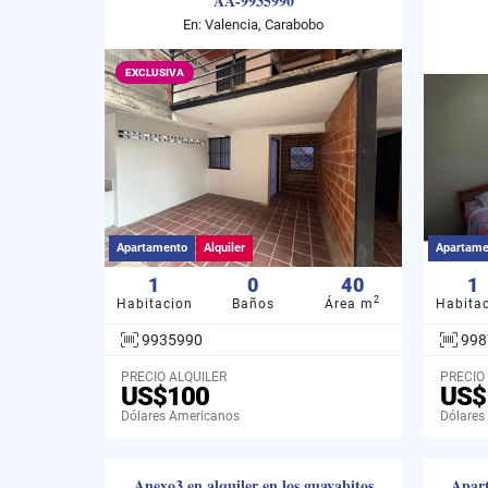
AA-9935990
En: Valencia, Carabobo
EXCLUSIVA
Apartamento
Alquiler
Apartame
1
0
40
1
2
Habitacion
Baños
Área m
Habita
9935990
998
PRECIO ALQUILER
PRECIO
US$100
US$
Dólares Americanos
Dólares
Anexo3 en alquiler en los guayabitos
Apart