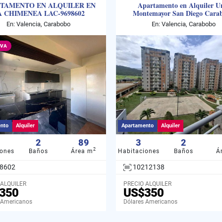
TAMENTO EN ALQUILER EN
Apartamento en Alquiler U
A CHIMENEA LAC-9698602
Montemayor San Diego Cara
10212138
En: Valencia, Carabobo
En: Valencia, Carabobo
IVA
nto
Alquiler
Apartamento
Alquiler
2
89
3
2
2
iones
Baños
Área m
Habitaciones
Baños
Á
8602
10212138
 ALQUILER
PRECIO ALQUILER
350
US$350
 Americanos
Dólares Americanos