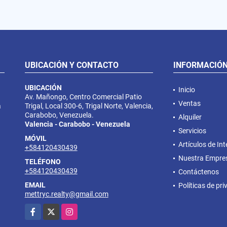
UBICACIÓN Y CONTACTO
INFORMACIÓ
UBICACIÓN
Inicio
Av. Mañongo, Centro Comercial Patio
Ventas
a
Trigal, Local 300-6, Trigal Norte, Valencia,
Carabobo, Venezuela.
Alquiler
Valencia - Carabobo - Venezuela
Servicios
MÓVIL
Artículos de Int
+584120430439
Nuestra Empre
TELÉFONO
+584120430439
Contáctenos
EMAIL
Políticas de pr
mettryc.realty@gmail.com
Facebook
X
Instagram