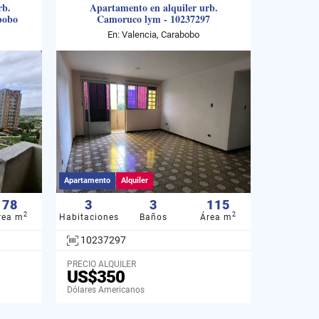
rb.
Apartamento en alquiler urb.
bobo
Camoruco lym - 10237297
En: Valencia, Carabobo
Apartamento
Alquiler
78
3
3
115
2
2
rea m
Habitaciones
Baños
Área m
10237297
PRECIO ALQUILER
US$350
Dólares Americanos