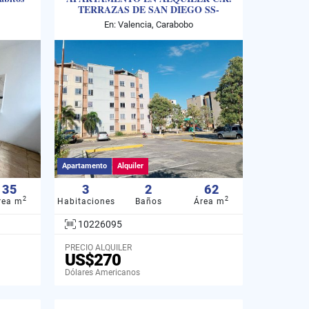
TERRAZAS DE SAN DIEGO SS-
10226095
En: Valencia, Carabobo
Apartamento
Alquiler
35
3
2
62
2
2
rea m
Habitaciones
Baños
Área m
10226095
PRECIO ALQUILER
US$270
Dólares Americanos