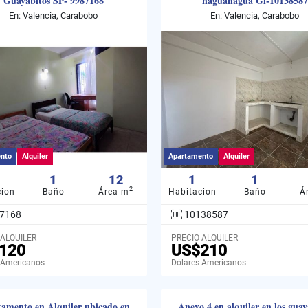
Guayabitos SP- 9987168
naguanagua Gl-10138587
En: Valencia, Carabobo
En: Valencia, Carabobo
nto
Alquiler
Apartamento
Alquiler
1
12
1
1
2
cion
Baño
Área m
Habitacion
Baño
Á
7168
10138587
 ALQUILER
PRECIO ALQUILER
120
US$210
 Americanos
Dólares Americanos
amento en Alquiler ubicado en
Anexo 4 en alquiler en los guay