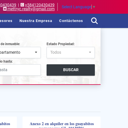
20430439
|
+584120430439
Select Language
▼
mettryc.realty@gmail.com
esores
Nuestra Empresa
Contáctenos
 de inmueble:
Estado Propiedad:
partamento
Todos
io hasta:
BUSCAR
abitos
Anexo 2 en alquiler en los guayabitos