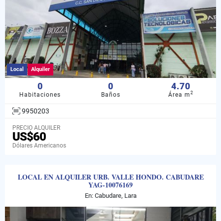
Local
Alquiler
0
0
4.70
2
Habitaciones
Baños
Área m
9950203
PRECIO ALQUILER
US$60
Dólares Americanos
LOCAL EN ALQUILER URB. VALLE HONDO. CABUDARE
YAG-10076169
En: Cabudare, Lara