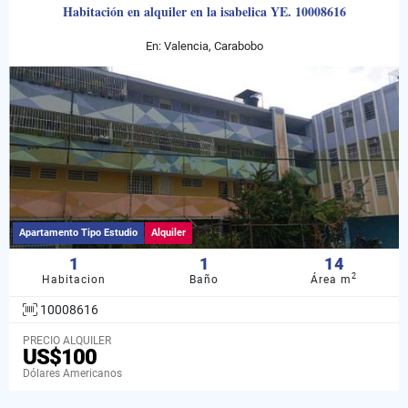
Habitación en alquiler en la isabelica YE. 10008616
En: Valencia, Carabobo
Apartamento Tipo Estudio
Alquiler
1
1
14
2
Habitacion
Baño
Área m
10008616
PRECIO ALQUILER
US$100
Dólares Americanos