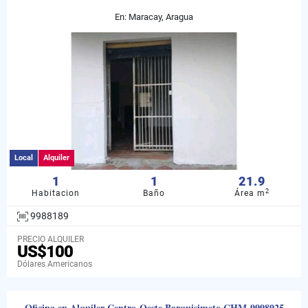
En: Maracay, Aragua
Local
Alquiler
1
1
21.9
2
Habitacion
Baño
Área m
9988189
PRECIO ALQUILER
US$100
Dólares Americanos
Oficina en Alquiler Centro-Oeste Barquisimeto CHM-9998925