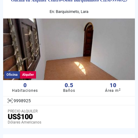
En: Barquisimeto, Lara
Oficina
Alquiler
0
0.5
10
2
Habitaciones
Baños
Área m
9998925
PRECIO ALQUILER
US$100
Dólares Americanos