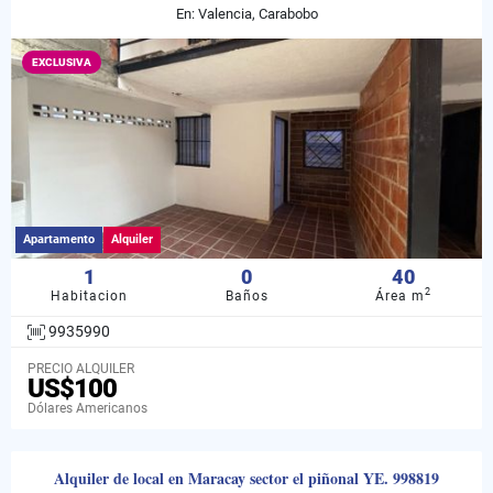
En: Valencia, Carabobo
EXCLUSIVA
Apartamento
Alquiler
1
0
40
2
Habitacion
Baños
Área m
9935990
PRECIO ALQUILER
US$100
Dólares Americanos
Alquiler de local en Maracay sector el piñonal YE. 998819