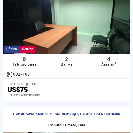
Oficina
Alquiler
0
2
4
2
Habitaciones
Baños
Área m
9927108
PRECIO ALQUILER
US$75
Dólares Americanos
Consultorio Médico en alquiler Bqto Centro DSO-10070488
En: Barquisimeto, Lara