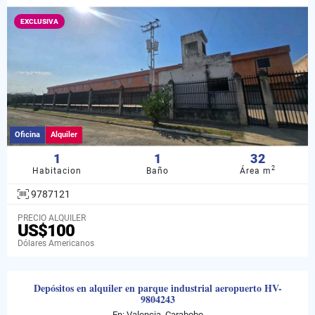
EXCLUSIVA
Oficina
Alquiler
1
1
32
2
Habitacion
Baño
Área m
9787121
PRECIO ALQUILER
US$100
Dólares Americanos
Depósitos en alquiler en parque industrial aeropuerto HV-
9804243
En: Valencia, Carabobo