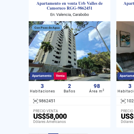
Apartamento en venta Urb Valles de
Apart
Camoruco RGG-9862451
En: Valencia, Carabobo
Con Pozo de Agua
Apartamento
Venta
Apartame
3
2
98
3
2
Habitaciones
Baños
Área m
Habitac
9862451
102
PRECIO VENTA
PRECIO
US$58,000
US$
Dólares Americanos
Dólares