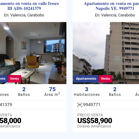
amento en venta en valle fresco
Apartamento en venta en pa
III ADS-10241379
Napolis YE. 9949771
En: Valencia, Carabobo
En: Valencia, Carabobo
nto
Venta
Apartamento
Venta
2
75
3
2
2
iones
Baños
Área m
Habitaciones
Baños
Á
41379
9949771
 VENTA
PRECIO VENTA
58,000
US$58,900
 Americanos
Dólares Americanos