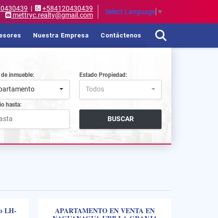
20430439
|
+584120430439
Select Language
▼
mettryc.realty@gmail.com
esores
Nuestra Empresa
Contáctenos
 de inmueble:
Estado Propiedad:
partamento
Todos
io hasta:
BUSCAR
bo LH-
APARTAMENTO EN VENTA EN