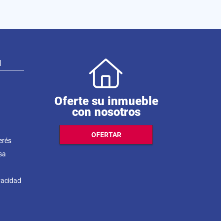
N
Oferte su inmueble
con nosotros
OFERTAR
erés
sa
ivacidad