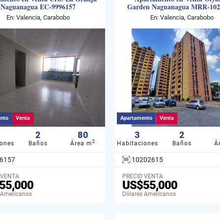
Naguanagua EC-9996157
Garden Naguanagua MRR-102
En: Valencia, Carabobo
En: Valencia, Carabobo
nto
Venta
Apartamento
Venta
2
80
3
2
2
iones
Baños
Área m
Habitaciones
Baños
Á
6157
10202615
 VENTA
PRECIO VENTA
55,000
US$55,000
 Americanos
Dólares Americanos