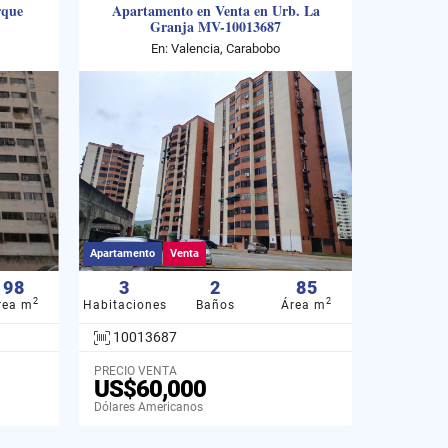
rque
Apartamento en Venta en Urb. La
Granja MV-10013687
En: Valencia, Carabobo
Apartamento
Venta
98
3
2
85
2
2
rea m
Habitaciones
Baños
Área m
10013687
PRECIO VENTA
US$60,000
Dólares Americanos