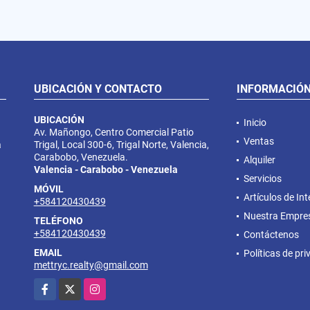
UBICACIÓN Y CONTACTO
INFORMACIÓ
UBICACIÓN
Inicio
Av. Mañongo, Centro Comercial Patio
Ventas
a
Trigal, Local 300-6, Trigal Norte, Valencia,
Carabobo, Venezuela.
Alquiler
Valencia - Carabobo - Venezuela
Servicios
MÓVIL
Artículos de Int
+584120430439
Nuestra Empre
TELÉFONO
+584120430439
Contáctenos
EMAIL
Políticas de pr
mettryc.realty@gmail.com
Facebook
X
Instagram