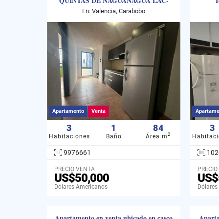
QUINTAS DE NAGUANAGUA LAC-
T
9976661
En: Valencia, Carabobo
Apartamento
Venta
Apartame
3
1
84
3
2
Habitaciones
Baño
Área m
Habitac
9976661
102
PRECIO VENTA
PRECIO
US$50,000
US$
Dólares Americanos
Dólares
Apartamento en venta ubicado en casco
Aparta