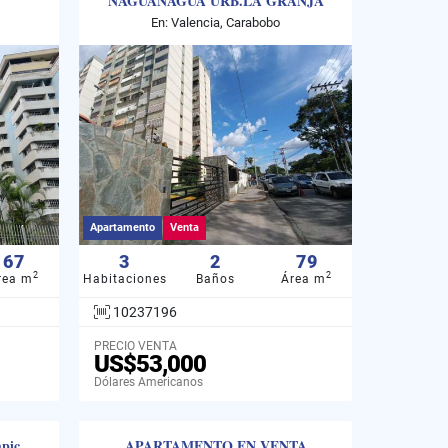
NAGUANAGUA URB.LA GRANJA
ALM- 10237196
En: Valencia, Carabobo
Apartamento
Venta
67
3
2
79
2
2
rea m
Habitaciones
Baños
Área m
10237196
PRECIO VENTA
US$53,000
Dólares Americanos
pic
APARTAMENTO EN VENTA