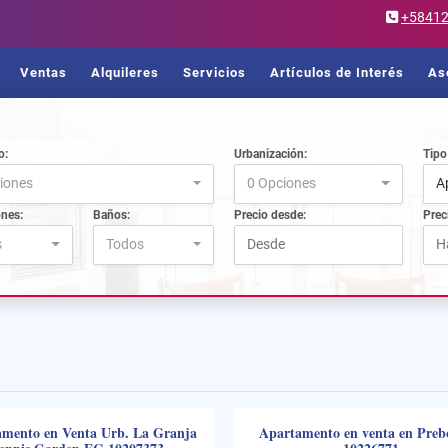
+5841
Ventas
Alquileres
Servicios
Artículos de Interés
As
o:
Urbanización:
Tipo
iones
0 Opciones
A
ones:
Baños:
Precio desde:
Prec
s
Todos
mento en Venta Urb. La Granja
Apartamento en venta en Pre