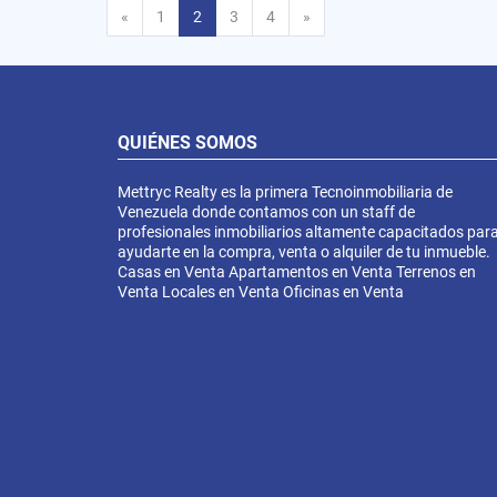
Anterior
Siguiente
«
1
2
3
4
»
QUIÉNES SOMOS
Mettryc Realty es la primera Tecnoinmobiliaria de
Venezuela donde contamos con un staff de
profesionales inmobiliarios altamente capacitados par
ayudarte en la compra, venta o alquiler de tu inmueble.
Casas en Venta Apartamentos en Venta Terrenos en
Venta Locales en Venta Oficinas en Venta