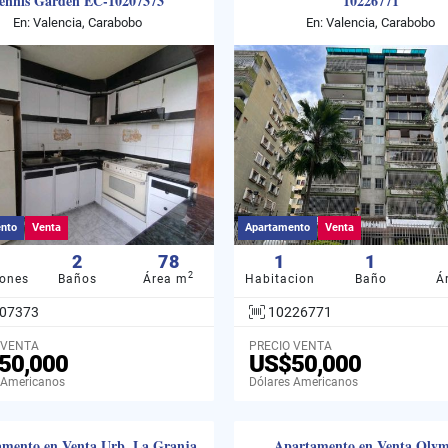
ennis Garden EC-10207373
10226771
En: Valencia, Carabobo
En: Valencia, Carabobo
nto
Venta
Apartamento
Venta
2
78
1
1
2
iones
Baños
Área m
Habitacion
Baño
Á
07373
10226771
 VENTA
PRECIO VENTA
50,000
US$50,000
 Americanos
Dólares Americanos
mento en Venta Urb. La Granja
Apartamento en Venta Olym