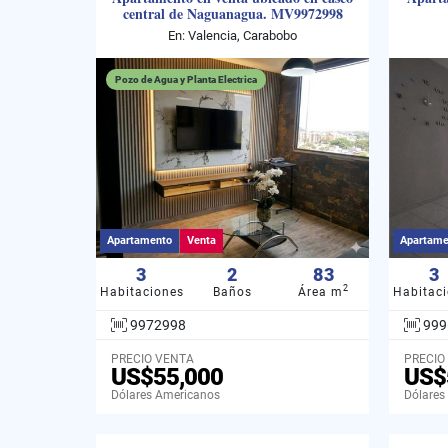
central de Naguanagua. MV9972998
En: Valencia, Carabobo
Pozo de Agua y Planta Electrica
Apartamento
Venta
Apartame
3
2
83
3
2
Habitaciones
Baños
Área m
Habitac
9972998
999
PRECIO VENTA
PRECIO
US$55,000
US$
Dólares Americanos
Dólares