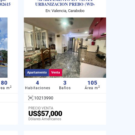
02615
URBANIZACION PREBO (WD-
10213990)
En: Valencia, Carabobo
Apartamento
Venta
80
4
3
105
2
2
rea m
Habitaciones
Baños
Área m
10213990
PRECIO VENTA
US$57,000
Dólares Americanos