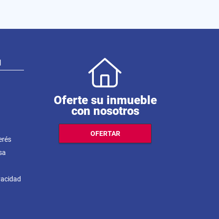
N
Oferte su inmueble
con nosotros
OFERTAR
erés
sa
ivacidad