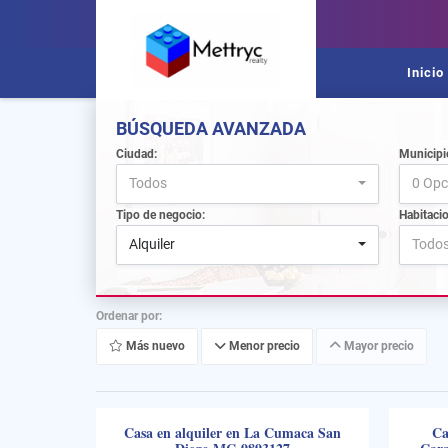
Inicio
BÚSQUEDA AVANZADA
Ciudad:
Municipi
Todos
0 Opc
Tipo de negocio:
Habitaci
Alquiler
Todo
Ordenar por:
Más nuevo
Menor precio
Mayor precio
Casa en alquiler en La Cumaca San
Ca