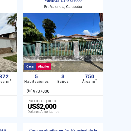
Valencia UP-9737000
En: Valencia, Carabobo
Casa
Alquiler
372
5
3
750
2
2
rea m
Habitaciones
Baños
Área m
9737000
PRECIO ALQUILER
US$2,000
Dólares Americanos
MAS-
Casa en alquiler en Av. Principal de la