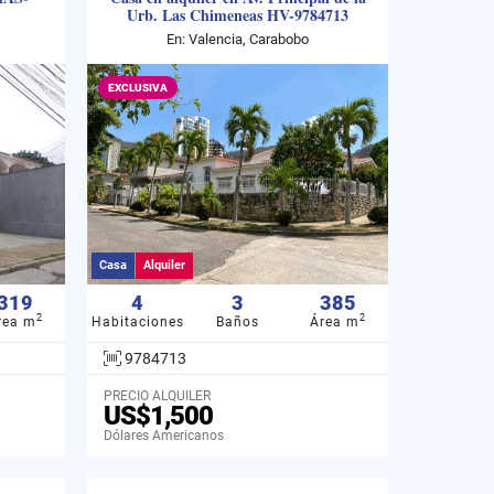
Urb. Las Chimeneas HV-9784713
En: Valencia, Carabobo
EXCLUSIVA
Casa
Alquiler
319
4
3
385
2
2
rea m
Habitaciones
Baños
Área m
9784713
PRECIO ALQUILER
US$1,500
Dólares Americanos