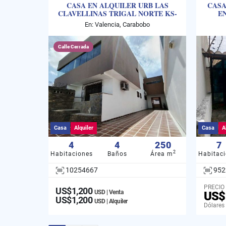
CASA EN ALQUILER URB LAS
CASA
CLAVELLINAS TRIGAL NORTE KS-
EN
10254667
En: Valencia, Carabobo
Calle Cerrada
Casa
Alquiler
Casa
A
4
4
250
7
2
Habitaciones
Baños
Área m
Habitac
10254667
952
PRECIO
US$1,200
USD | Venta
US$
US$1,200
USD | Alquiler
Dólares