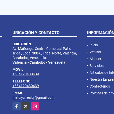
UBICACIÓN Y CONTACTO
INFORMACIÓ
UBICACIÓN
Inicio
Av. Mañongo, Centro Comercial Patio
Ventas
a
Trigal, Local 300-6, Trigal Norte, Valencia,
Carabobo, Venezuela.
Alquiler
Valencia - Carabobo - Venezuela
Servicios
MÓVIL
Artículos de Int
+584120430439
Nuestra Empre
TELÉFONO
+584120430439
Contáctenos
EMAIL
Políticas de pr
mettryc.realty@gmail.com
Facebook
X
Instagram