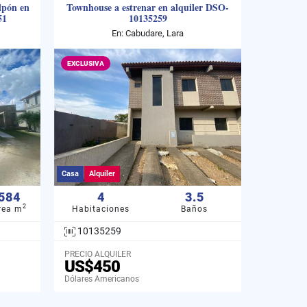
lpón en
Townhouse a estrenar en alquiler DSO-
51
10135259
En: Cabudare, Lara
EXCLUSIVA
Casa
Alquiler
584
4
3.5
2
rea m
Habitaciones
Baños
10135259
PRECIO ALQUILER
US$450
Dólares Americanos