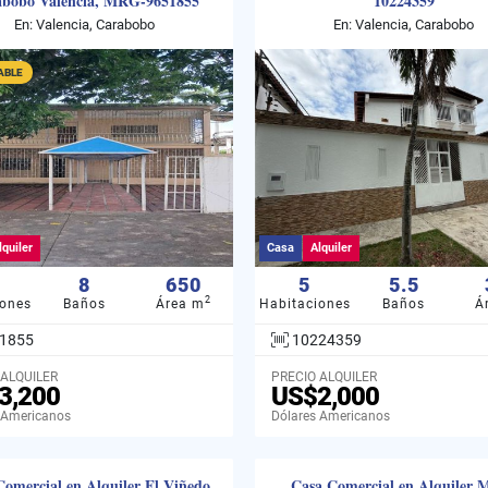
abobo Valencia, MRG-9651855
10224359
En: Valencia, Carabobo
En: Valencia, Carabobo
ABLE
lquiler
Casa
Alquiler
8
650
5
5.5
2
iones
Baños
Área m
Habitaciones
Baños
Á
1855
10224359
 ALQUILER
PRECIO ALQUILER
3,200
US$2,000
 Americanos
Dólares Americanos
Comercial en Alquiler El Viñedo
Casa Comercial en Alquiler 