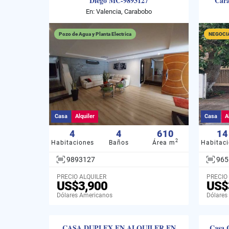
Diego MC-9893127
Car
En: Valencia, Carabobo
Pozo de Agua y Planta Electrica
NEGOCI
Casa
Alquiler
Casa
A
4
4
610
14
2
Habitaciones
Baños
Área m
Habitac
9893127
965
PRECIO ALQUILER
PRECIO
US$3,900
US$
Dólares Americanos
Dólares
CASA DUPLEX EN ALQUILER EN
Casa 