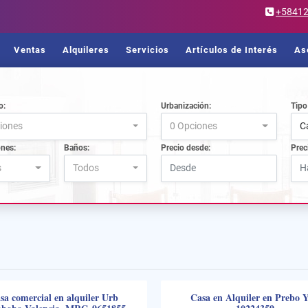
+5841
Ventas
Alquileres
Servicios
Artículos de Interés
As
o:
Urbanización:
Tipo
iones
0 Opciones
C
ones:
Baños:
Precio desde:
Prec
s
Todos
sa comercial en alquiler Urb
Casa en Alquiler en Prebo 