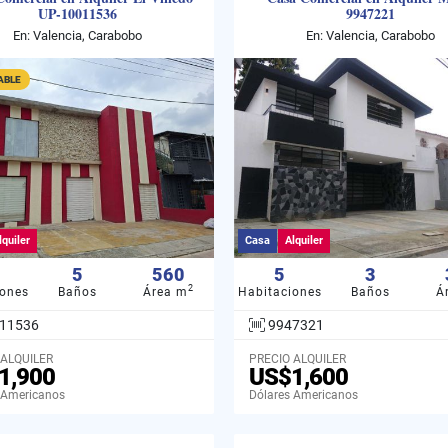
UP-10011536
9947221
En: Valencia, Carabobo
En: Valencia, Carabobo
ABLE
lquiler
Casa
Alquiler
5
560
5
3
2
iones
Baños
Área m
Habitaciones
Baños
Á
11536
9947321
 ALQUILER
PRECIO ALQUILER
1,900
US$1,600
 Americanos
Dólares Americanos