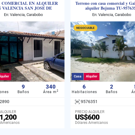
 COMERCIAL EN ALQUILER
Terreno con casa comercial y Ga
 VALENCIA SAN JOSE DE
alquiler Bejuma TU-95763
TARBES MVM-9522890
En: Valencia, Carabobo
En: Valencia, Carabobo
NEGOCIABLE
lquiler
Casa
Alquiler
9
340
6
2
2
iones
Baños
Área m
Habitaciones
Baños
Á
2890
9576351
 ALQUILER
PRECIO ALQUILER
1,200
US$600
 Americanos
Dólares Americanos