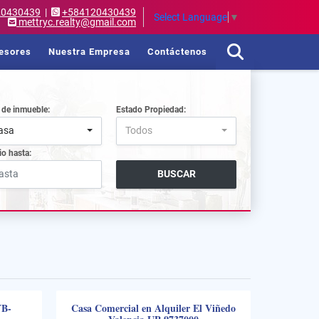
20430439
|
+584120430439
Select Language
▼
mettryc.realty@gmail.com
esores
Nuestra Empresa
Contáctenos
 de inmueble:
Estado Propiedad:
asa
Todos
io hasta:
BUSCAR
YB-
Casa Comercial en Alquiler El Viñedo