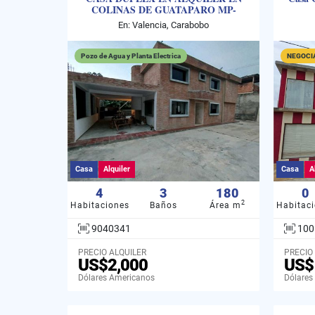
COLINAS DE GUATAPARO MP-
9040341
En: Valencia, Carabobo
Pozo de Agua y Planta Electrica
NEGOCI
Casa
Alquiler
Casa
A
4
3
180
0
2
Habitaciones
Baños
Área m
Habitac
9040341
100
PRECIO ALQUILER
PRECIO
US$2,000
US$
Dólares Americanos
Dólares