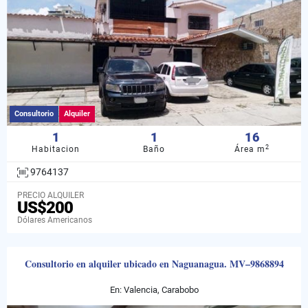
Consultorio
Alquiler
1
1
16
2
Habitacion
Baño
Área m
9764137
PRECIO ALQUILER
US$200
Dólares Americanos
Consultorio en alquiler ubicado en Naguanagua. MV–9868894
En: Valencia, Carabobo