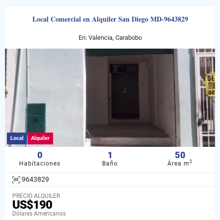
Local Comercial en Alquiler San Diego MD-9643829
En: Valencia, Carabobo
Local
Alquiler
0
1
50
2
Habitaciones
Baño
Área m
9643829
PRECIO ALQUILER
US$190
Dólares Americanos