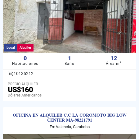
Local
Alquiler
0
1
12
2
Habitaciones
Baño
Área m
10135212
PRECIO ALQUILER
US$160
Dólares Americanos
OFICINA EN ALQUILER C.C LA COROMOTO BIG LOW
CENTER MA-98221791
En: Valencia, Carabobo