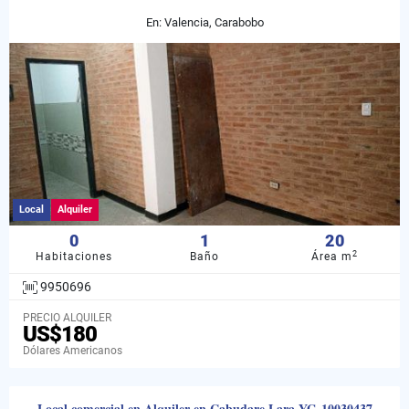
En: Valencia, Carabobo
Local
Alquiler
0
1
20
2
Habitaciones
Baño
Área m
9950696
PRECIO ALQUILER
US$180
Dólares Americanos
Local comercial en Alquiler en Cabudare Lara YG-10030437