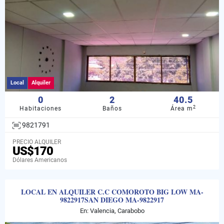
Local
Alquiler
0
2
40.5
2
Habitaciones
Baños
Área m
9821791
PRECIO ALQUILER
US$170
Dólares Americanos
LOCAL EN ALQUILER C.C COMOROTO BIG LOW MA-
9822917SAN DIEGO MA-9822917
En: Valencia, Carabobo