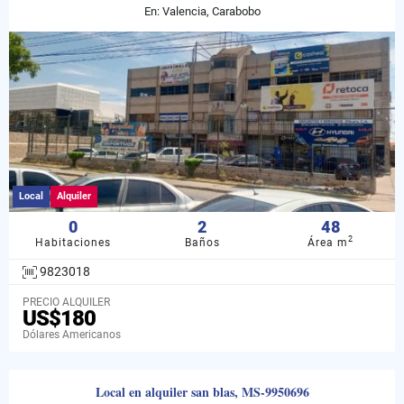
En: Valencia, Carabobo
Local
Alquiler
0
2
48
2
Habitaciones
Baños
Área m
9823018
PRECIO ALQUILER
US$180
Dólares Americanos
Local en alquiler san blas, MS-9950696