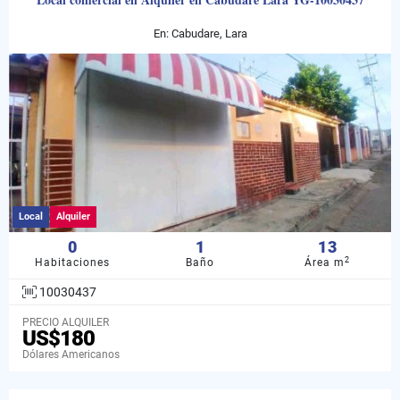
En: Cabudare, Lara
Local
Alquiler
0
1
13
2
Habitaciones
Baño
Área m
10030437
PRECIO ALQUILER
US$180
Dólares Americanos