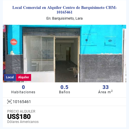
Local Comercial en Alquiler Centro de Barquisimeto CHM-
10165461
En: Barquisimeto, Lara
Local
Alquiler
0
0.5
33
2
Habitaciones
Baños
Área m
10165461
PRECIO ALQUILER
US$180
Dólares Americanos