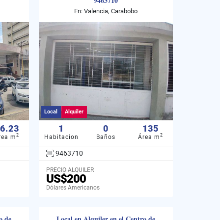
9463710
En: Valencia, Carabobo
Local
Alquiler
6.23
1
0
135
2
2
rea m
Habitacion
Baños
Área m
9463710
PRECIO ALQUILER
US$200
Dólares Americanos
o de
Local en Alquiler en el Centro de