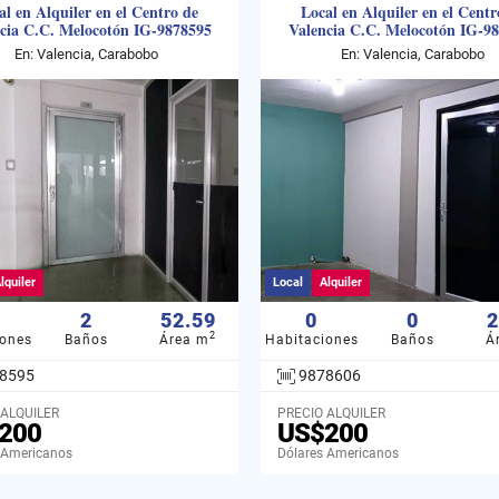
al en Alquiler en el Centro de
Local en Alquiler en el Centr
cia C.C. Melocotón IG-9878595
Valencia C.C. Melocotón IG-9
En: Valencia, Carabobo
En: Valencia, Carabobo
lquiler
Local
Alquiler
2
52.59
0
0
2
2
iones
Baños
Área m
Habitaciones
Baños
Á
8595
9878606
 ALQUILER
PRECIO ALQUILER
200
US$200
 Americanos
Dólares Americanos