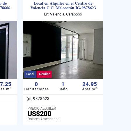
o de
Local en Alquiler en el Centro de
878606
Valencia C.C. Melocotón IG-9878623
En: Valencia, Carabobo
Local
Alquiler
7.25
0
1
24.95
2
2
rea m
Habitaciones
Baño
Área m
9878623
PRECIO ALQUILER
US$200
Dólares Americanos