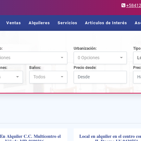
+5841
Ventas
Alquileres
Servicios
Artículos de Interés
As
o:
Urbanización:
Tipo
iones
0 Opciones
L
ones:
Baños:
Precio desde:
Prec
s
Todos
En Alquiler C.C. Multicentro el
Local en alquiler en el centro co