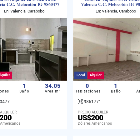
cia C.C. Melocotón IG-9860477
Valencia C.C. Melocotón IG-9
En: Valencia, Carabobo
En: Valencia, Carabobo
lquiler
Local
Alquiler
1
34.05
0
1
2
iones
Baño
Área m
Habitaciones
Baño
Á
0477
9861771
 ALQUILER
PRECIO ALQUILER
200
US$200
 Americanos
Dólares Americanos