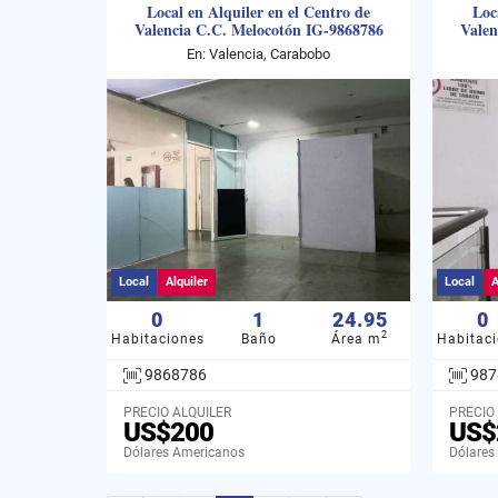
Local en Alquiler en el Centro de
Loc
Valencia C.C. Melocotón IG-9868786
Valen
En: Valencia, Carabobo
Local
Alquiler
Local
A
0
1
24.95
0
2
Habitaciones
Baño
Área m
Habitac
9868786
987
PRECIO ALQUILER
PRECIO
US$200
US$
Dólares Americanos
Dólares