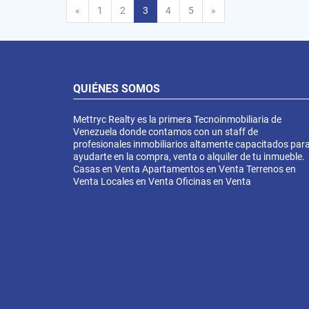
Anterior
Siguiente
«
1
2
3
4
5
»
QUIÉNES SOMOS
Mettryc Realty es la primera Tecnoinmobiliaria de
Venezuela donde contamos con un staff de
profesionales inmobiliarios altamente capacitados par
ayudarte en la compra, venta o alquiler de tu inmueble.
Casas en Venta Apartamentos en Venta Terrenos en
Venta Locales en Venta Oficinas en Venta