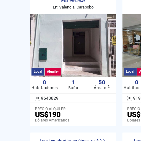
MD-9643829
En: Valencia, Carabobo
Local
Alquiler
Local
A
0
1
50
0
2
Habitaciones
Baño
Área m
Habitac
9643829
919
PRECIO ALQUILER
PRECIO
US$190
US$
Dólares Americanos
Dólares
Local en alquiler en Guacara AAA-
Loc