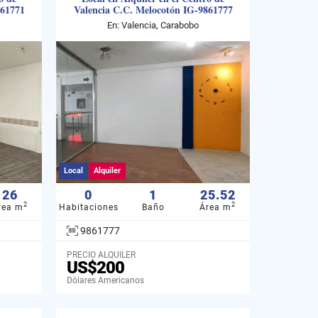
861771
Valencia C.C. Melocotón IG-9861777
En: Valencia, Carabobo
Local
Alquiler
26
0
1
25.52
2
2
rea m
Habitaciones
Baño
Área m
9861777
PRECIO ALQUILER
US$200
Dólares Americanos