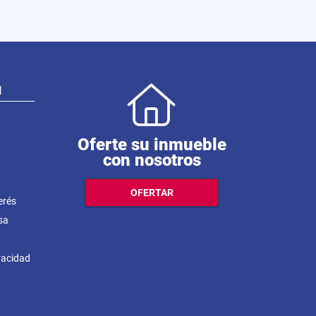
N
Oferte su inmueble
con nosotros
OFERTAR
erés
sa
ivacidad