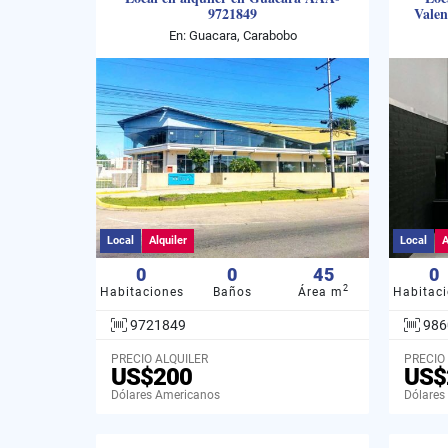
9721849
Valen
En: Guacara, Carabobo
Local
Alquiler
Local
A
0
0
45
0
2
Habitaciones
Baños
Área m
Habitac
9721849
986
PRECIO ALQUILER
PRECIO
US$200
US$
Dólares Americanos
Dólares