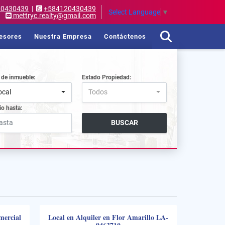
20430439
|
+584120430439
Select Language
▼
mettryc.realty@gmail.com
esores
Nuestra Empresa
Contáctenos
 de inmueble:
Estado Propiedad:
ocal
Todos
io hasta:
BUSCAR
mercial
Local en Alquiler en Flor Amarillo LA-