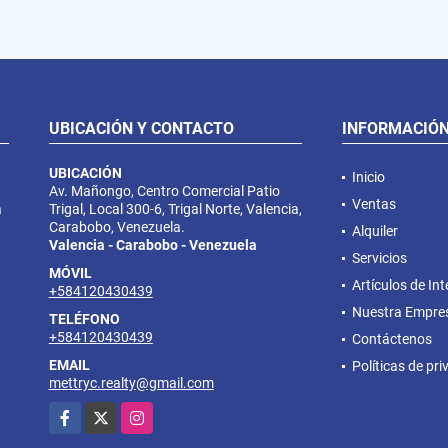
UBICACIÓN Y CONTACTO
INFORMACIÓ
UBICACIÓN
Inicio
Av. Mañongo, Centro Comercial Patio
Ventas
a
Trigal, Local 300-6, Trigal Norte, Valencia,
Carabobo, Venezuela.
Alquiler
Valencia - Carabobo - Venezuela
Servicios
MÓVIL
Artículos de Int
+584120430439
Nuestra Empre
TELÉFONO
+584120430439
Contáctenos
EMAIL
Políticas de pr
mettryc.realty@gmail.com
Facebook
X
Instagram