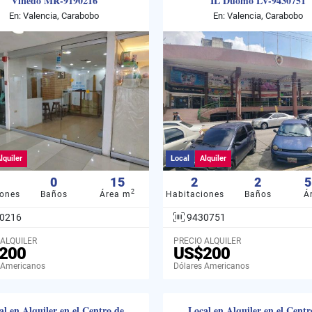
Viñedo MR-9190216
IL Duomo LV-9430751
En: Valencia, Carabobo
En: Valencia, Carabobo
lquiler
Local
Alquiler
0
15
2
2
5
2
iones
Baños
Área m
Habitaciones
Baños
Á
0216
9430751
 ALQUILER
PRECIO ALQUILER
200
US$200
 Americanos
Dólares Americanos
al en Alquiler en el Centro de
Local en Alquiler en el Centr